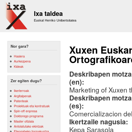
Sk
m
Ixa taldea
co
Euskal Herriko Unibertsitatea
Xuxen Euskar
Nor gara?
Ortografikoa
Hasiera
Aurkezpena
Kideak
Deskribapen motza,
(en):
Zer egiten dugu?
Marketing of Xuxen t
Ikerlerroak
Deskribapen motza,
Argitalpenak
Patenteak
(es):
Proiektuak eta kontratuak
Spin-off enpresa
Comercializacion del
Doktorego programa
Ikertzaile nagusia:
Master ofiziala
Antolatutako ekintzak
Kepa Sarasola
Etengabeko formakuntza