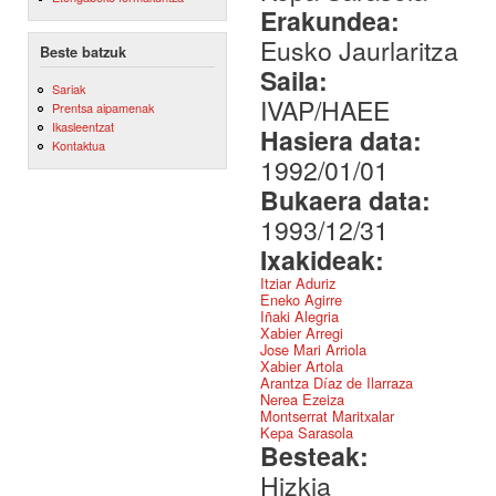
Erakundea:
Eusko Jaurlaritza
Beste batzuk
Saila:
Sariak
IVAP/HAEE
Prentsa aipamenak
Ikasleentzat
Hasiera data:
Kontaktua
1992/01/01
Bukaera data:
1993/12/31
Ixakideak:
Itziar Aduriz
Eneko Agirre
Iñaki Alegria
Xabier Arregi
Jose Mari Arriola
Xabier Artola
Arantza Díaz de Ilarraza
Nerea Ezeiza
Montserrat Maritxalar
Kepa Sarasola
Besteak:
Hizkia