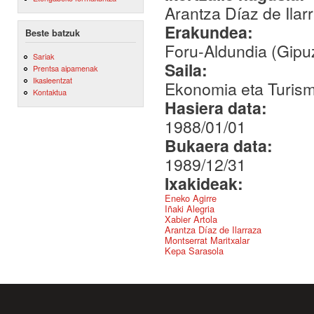
Arantza Díaz de Ilar
Erakundea:
Beste batzuk
Foru-Aldundia (Gipu
Sariak
Saila:
Prentsa aipamenak
Ikasleentzat
Ekonomia eta Turis
Kontaktua
Hasiera data:
1988/01/01
Bukaera data:
1989/12/31
Ixakideak:
Eneko Agirre
Iñaki Alegria
Xabier Artola
Arantza Díaz de Ilarraza
Montserrat Maritxalar
Kepa Sarasola