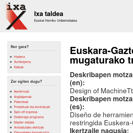
Sk
m
Ixa taldea
co
Euskal Herriko Unibertsitatea
Euskara-Gazte
Nor gara?
mugaturako t
Hasiera
Aurkezpena
Kideak
Deskribapen motza,
(en):
Zer egiten dugu?
Design of MachineTt
Ikerlerroak
Deskribapen motza,
Argitalpenak
Patenteak
(es):
Proiektuak eta kontratuak
Spin-off enpresa
Diseño de herramien
Doktorego programa
restringida Euskera-
Master ofiziala
Antolatutako ekintzak
Ikertzaile nagusia:
Etengabeko formakuntza