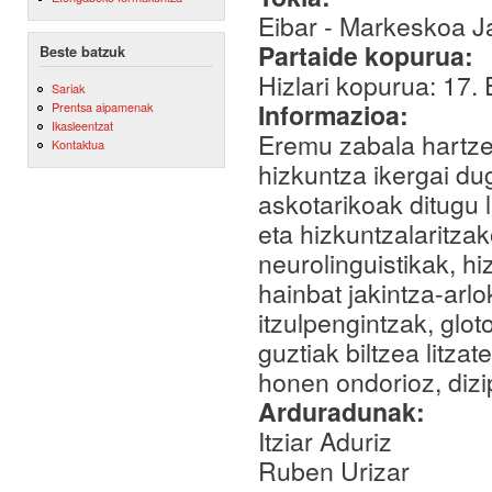
Eibar - Markeskoa J
Partaide kopurua:
Beste batzuk
Hizlari kopurua: 17.
Sariak
Informazioa:
Prentsa aipamenak
Ikasleentzat
Eremu zabala hartzen
Kontaktua
hizkuntza ikergai du
askotarikoak ditugu 
eta hizkuntzalaritzak
neurolinguistikak, h
hainbat jakintza-arlo
itzulpengintzak, glot
guztiak biltzea litza
honen ondorioz, dizip
Arduradunak:
Itziar Aduriz
Ruben Urizar