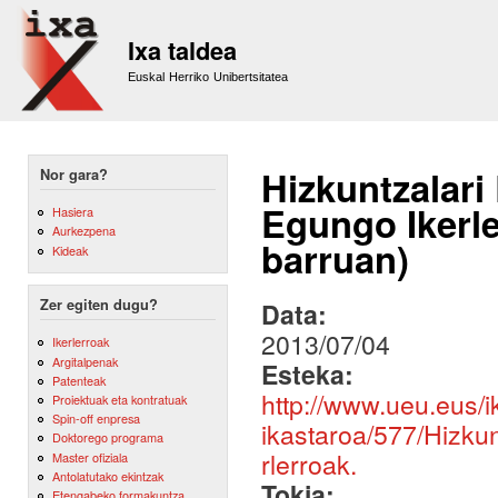
Sk
m
Ixa taldea
co
Euskal Herriko Unibertsitatea
Hizkuntzalari
Nor gara?
Egungo Ikerl
Hasiera
Aurkezpena
barruan)
Kideak
Zer egiten dugu?
Data:
2013/07/04
Ikerlerroak
Argitalpenak
Esteka:
Patenteak
http://www.ueu.eus/i
Proiektuak eta kontratuak
Spin-off enpresa
ikastaroa/577/Hizku
Doktorego programa
rlerroak.
Master ofiziala
Antolatutako ekintzak
Tokia:
Etengabeko formakuntza