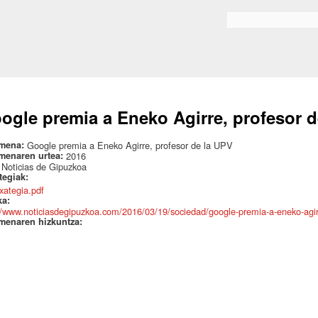
Skip to
main
Bilaketa formularioa
content
ogle premia a Eneko Agirre, profesor d
mena:
Google premia a Eneko Agirre, profesor de la UPV
menaren urtea:
2016
:
Noticias de Gipuzkoa
ategiak:
txategia.pdf
ka:
//www.noticiasdegipuzkoa.com/2016/03/19/sociedad/google-premia-a-eneko-agirr
menaren hizkuntza: