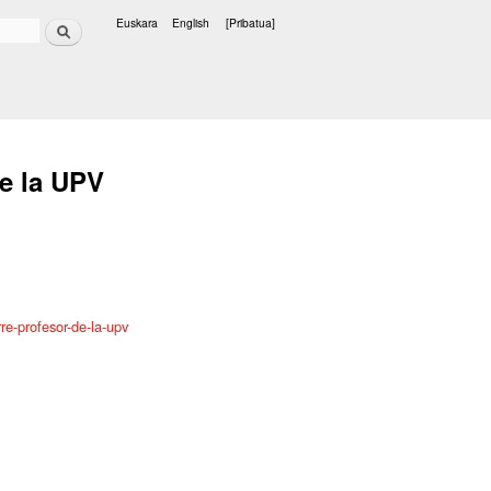
Bilatu
Euskara
English
[Pribatua]
Hizkuntzak
e la UPV
e-profesor-de-la-upv