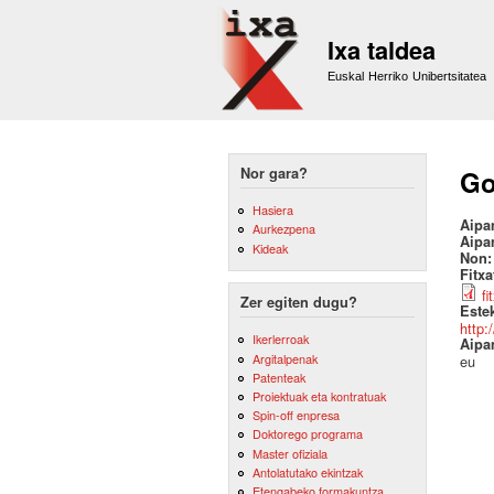
Ixa taldea
Euskal Herriko Unibertsitatea
Nor gara?
Go
Hasiera
Aipa
Aurkezpena
Aipa
Kideak
Non
Fitx
fi
Zer egiten dugu?
Este
http:
Ikerlerroak
Aipa
Argitalpenak
eu
Patenteak
Proiektuak eta kontratuak
Spin-off enpresa
Doktorego programa
Master ofiziala
Antolatutako ekintzak
Etengabeko formakuntza