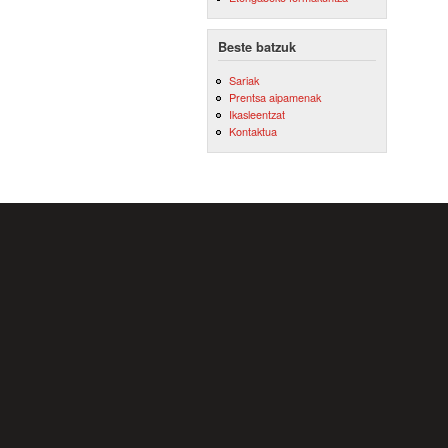
Beste batzuk
Sariak
Prentsa aipamenak
Ikasleentzat
Kontaktua