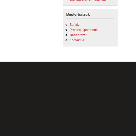
Beste batzuk
Sariak
Prentsa aipamenak
Ikasleentzat
Kontaktua