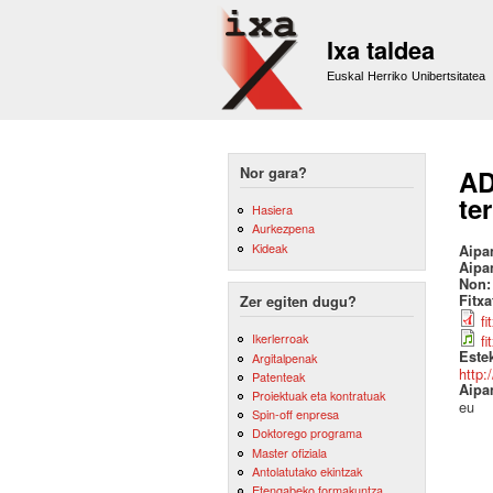
Ixa taldea
Euskal Herriko Unibertsitatea
Nor gara?
AD
te
Hasiera
Aurkezpena
Kideak
Aipa
Aipa
Non
Fitx
Zer egiten dugu?
fi
Ikerlerroak
f
Este
Argitalpenak
http:
Patenteak
Aipa
Proiektuak eta kontratuak
eu
Spin-off enpresa
Doktorego programa
Master ofiziala
Antolatutako ekintzak
Etengabeko formakuntza