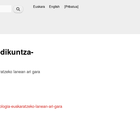
Bilatu
Euskara
English
[Pribatua]
Hizkuntzak
dikuntza-
tzeko lanean ari gara
ologia-euskaratzeko-lanean-ari-gara