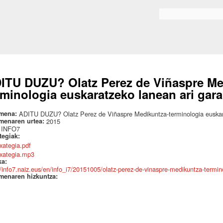
Skip to
main
Bilaketa formularioa
content
ITU DUZU? Olatz Perez de Viñaspre Me
rminologia euskaratzeko lanean ari gara
mena:
ADITU DUZU? Olatz Perez de Viñaspre Medikuntza-terminologia euskara
menaren urtea:
2015
:
INFO7
ategiak:
txategia.pdf
itxategia.mp3
ka:
//info7.naiz.eus/en/info_i7/20151005/olatz-perez-de-vinaspre-medikuntza-termin
menaren hizkuntza: