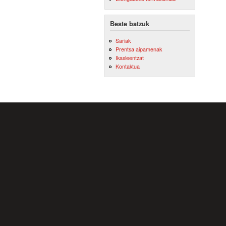
Beste batzuk
Sariak
Prentsa aipamenak
Ikasleentzat
Kontaktua