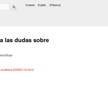
Bilatu
Euskara
English
[Pribatua]
Hizkuntzak
 a las dudas sobre
entíficas
ra-euskera-20090116.html