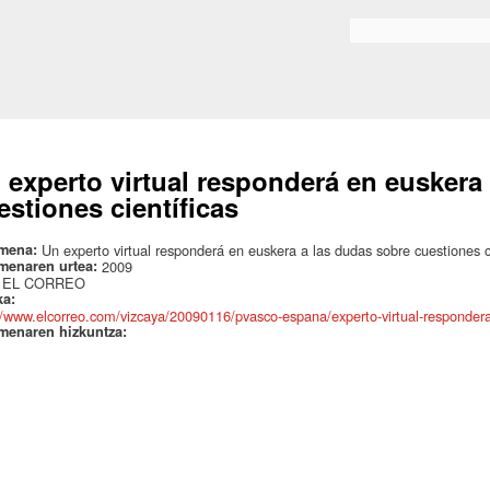
Skip to
main
Bilaketa formularioa
content
 experto virtual responderá en euskera
estiones científicas
mena:
Un experto virtual responderá en euskera a las dudas sobre cuestiones ci
menaren urtea:
2009
:
EL CORREO
ka:
//www.elcorreo.com/vizcaya/20090116/pvasco-espana/experto-virtual-responde
menaren hizkuntza: