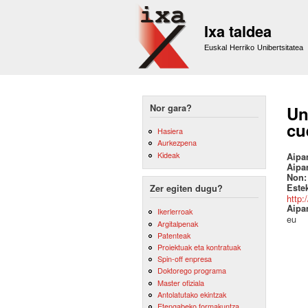
Ixa taldea
Euskal Herriko Unibertsitatea
Nor gara?
Un
cu
Hasiera
Aurkezpena
Kideak
Aipa
Aipa
Non
Este
Zer egiten dugu?
http:
Aipa
Ikerlerroak
eu
Argitalpenak
Patenteak
Proiektuak eta kontratuak
Spin-off enpresa
Doktorego programa
Master ofiziala
Antolatutako ekintzak
Etengabeko formakuntza