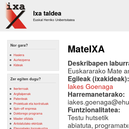
Sk
m
Ixa taldea
co
Euskal Herriko Unibertsitatea
MateIXA
Nor gara?
Hasiera
Aurkezpena
Deskribapen labur
Kideak
Euskararako Mate ana
Egileak (ixakideak)
Zer egiten dugu?
Iakes Goenaga
Ikerlerroak
Harremanetarako:
Argitalpenak
Patenteak
iakes.goenaga@ehu
Proiektuak eta kontratuak
Funtzionalitatea:
Spin-off enpresa
Doktorego programa
Testu hutsetik
Master ofiziala
abiatuta, programatx
Antolatutako ekintzak
Etengabeko formakuntza