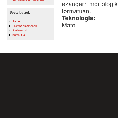
ezaugarri morfologi
formatuan.
Beste batzuk
Teknologia:
Sariak
Mate
Prentsa aipamenak
Ikasleentzat
Kontaktua