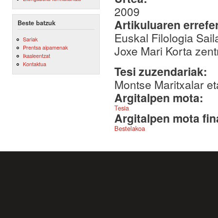
2009
Artikuluaren errefe
Beste batzuk
Euskal Filologia S
Sariak
Joxe Mari Korta zen
Prentsa aipamenak
Ikasleentzat
Kontaktua
Tesi zuzendariak:
Montse Maritxalar e
Argitalpen mota:
Tesia
Argitalpen mota fin
Bestelakoa