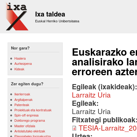
Sk
m
Ixa taldea
co
Euskal Herriko Unibertsitatea
Euskarazko e
Nor gara?
analisirako l
Hasiera
Aurkezpena
erroreen azte
Kideak
Zer egiten dugu?
Egileak (ixakideak)
Larraitz Uria
Ikerlerroak
Argitalpenak
Egileak:
Patenteak
Larraitz Uria
Proiektuak eta kontratuak
Spin-off enpresa
Fitxategi publikoak
Doktorego programa
TESIA-Larraitz_20
Master ofiziala
Antolatutako ekintzak
Urtea:
Etengabeko formakuntza