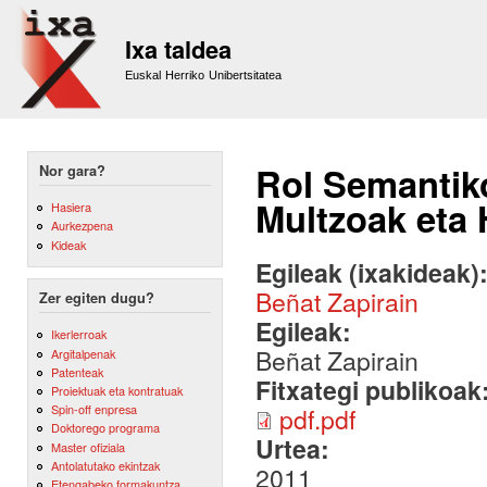
Sk
m
Ixa taldea
co
Euskal Herriko Unibertsitatea
Rol Semantiko
Nor gara?
Multzoak eta
Hasiera
Aurkezpena
Kideak
Egileak (ixakideak)
Beñat Zapirain
Zer egiten dugu?
Egileak:
Ikerlerroak
Beñat Zapirain
Argitalpenak
Patenteak
Fitxategi publikoak
Proiektuak eta kontratuak
Spin-off enpresa
pdf.pdf
Doktorego programa
Urtea:
Master ofiziala
Antolatutako ekintzak
2011
Etengabeko formakuntza