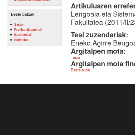
Artikuluaren errefe
Lengoaia eta Sistem
Beste batzuk
Fakultatea (2011/II/2
Sariak
Prentsa aipamenak
Tesi zuzendariak:
Ikasleentzat
Kontaktua
Eneko Agirre Bengoa
Argitalpen mota:
Tesia
Argitalpen mota fin
Bestelakoa