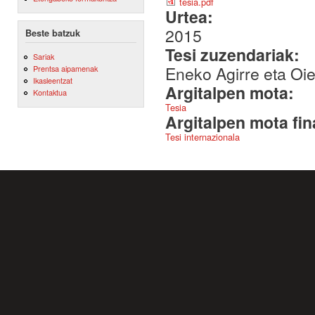
tesia.pdf
Urtea:
2015
Beste batzuk
Tesi zuzendariak:
Sariak
Eneko Agirre eta Oie
Prentsa aipamenak
Ikasleentzat
Argitalpen mota:
Kontaktua
Tesia
Argitalpen mota fin
Tesi internazionala