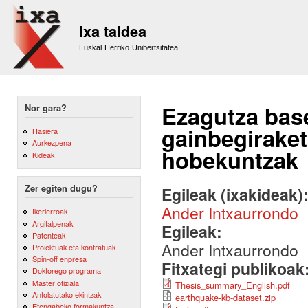
Sk
m
Ixa taldea
co
Euskal Herriko Unibertsitatea
Ezagutza bas
Nor gara?
gainbegiraket
Hasiera
Aurkezpena
hobekuntzak
Kideak
Zer egiten dugu?
Egileak (ixakideak)
Ander Intxaurrondo
Ikerlerroak
Argitalpenak
Egileak:
Patenteak
Ander Intxaurrondo
Proiektuak eta kontratuak
Spin-off enpresa
Fitxategi publikoak
Doktorego programa
Master ofiziala
Thesis_summary_English.pdf
Antolatutako ekintzak
earthquake-kb-dataset.zip
Etengabeko formakuntza