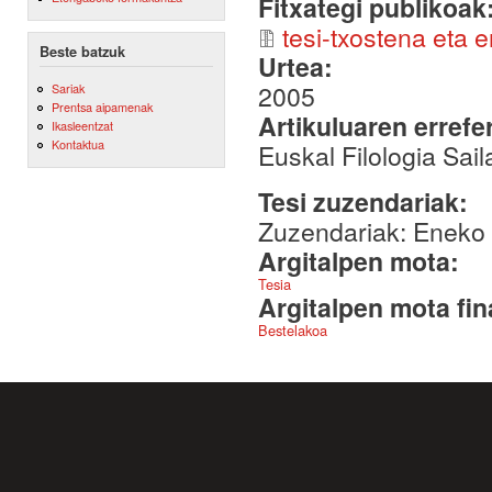
Fitxategi publikoak
tesi-txostena eta 
Beste batzuk
Urtea:
2005
Sariak
Prentsa aipamenak
Artikuluaren errefe
Ikasleentzat
Kontaktua
Euskal Filologia Sai
Tesi zuzendariak:
Zuzendariak: Eneko A
Argitalpen mota:
Tesia
Argitalpen mota fin
Bestelakoa