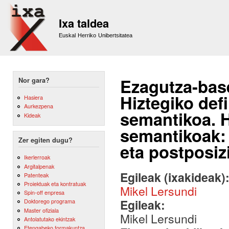
Sk
m
Ixa taldea
co
Euskal Herriko Unibertsitatea
Ezagutza-base
Nor gara?
Hiztegiko defi
Hasiera
Aurkezpena
semantikoa. Hi
Kideak
semantikoak: 
Zer egiten dugu?
eta postposiz
Ikerlerroak
Argitalpenak
Egileak (ixakideak)
Patenteak
Proiektuak eta kontratuak
Mikel Lersundi
Spin-off enpresa
Egileak:
Doktorego programa
Master ofiziala
Mikel Lersundi
Antolatutako ekintzak
Etengabeko formakuntza