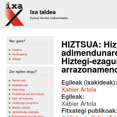
Sk
m
Ixa taldea
co
Euskal Herriko Unibertsitatea
HIZTSUA: Hizt
Nor gara?
adimendunare
Hasiera
Aurkezpena
Hiztegi-ezag
Kideak
arrazonamend
Zer egiten dugu?
Egileak (ixakideak)
Ikerlerroak
Argitalpenak
Xabier Artola
Patenteak
Proiektuak eta kontratuak
Egileak:
Spin-off enpresa
Xabier Artola
Doktorego programa
Master ofiziala
Fitxategi publikoak
Antolatutako ekintzak
Etengabeko formakuntza