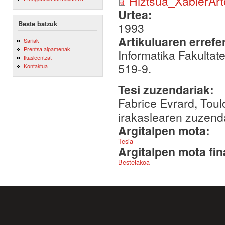
Hiztsua_XabierArt
Urtea:
Beste batzuk
1993
Artikuluaren errefe
Sariak
Prentsa aipamenak
Informatika Fakulta
Ikasleentzat
519-9.
Kontaktua
Tesi zuzendariak:
Fabrice Evrard, Toul
irakaslearen zuzend
Argitalpen mota:
Tesia
Argitalpen mota fin
Bestelakoa