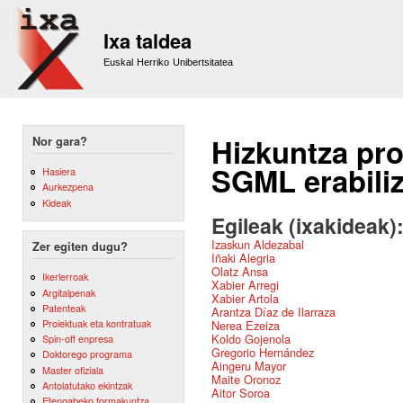
Sk
m
Ixa taldea
co
Euskal Herriko Unibertsitatea
Hizkuntza pro
Nor gara?
SGML erabili
Hasiera
Aurkezpena
Kideak
Egileak (ixakideak)
Izaskun Aldezabal
Zer egiten dugu?
Iñaki Alegria
Olatz Ansa
Ikerlerroak
Xabier Arregi
Argitalpenak
Xabier Artola
Patenteak
Arantza Díaz de Ilarraza
Proiektuak eta kontratuak
Nerea Ezeiza
Koldo Gojenola
Spin-off enpresa
Gregorio Hernández
Doktorego programa
Aingeru Mayor
Master ofiziala
Maite Oronoz
Antolatutako ekintzak
Aitor Soroa
Etengabeko formakuntza