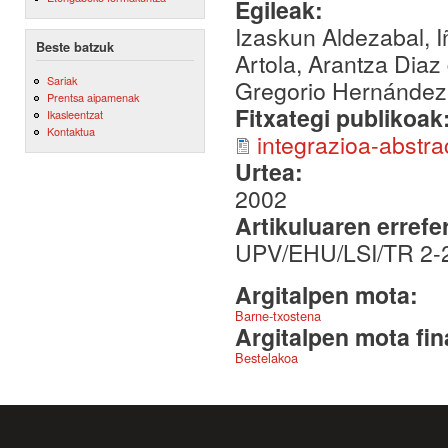
Egileak:
Izaskun Aldezabal, Iñ
Beste batzuk
Artola, Arantza Diaz
Sariak
Gregorio Hernández,
Prentsa aipamenak
Fitxategi publikoak
Ikasleentzat
Kontaktua
integrazioa-abstra
Urtea:
2002
Artikuluaren errefe
UPV/EHU/LSI/TR 2-
Argitalpen mota:
Barne-txostena
Argitalpen mota fin
Bestelakoa