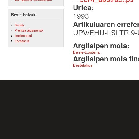
Urtea:
1993
Beste batzuk
Artikuluaren errefe
Sariak
UPV/EHU-LSI TR 9-
Prentsa aipamenak
Ikasleentzat
Kontaktua
Argitalpen mota:
Barne-txostena
Argitalpen mota fin
Bestelakoa