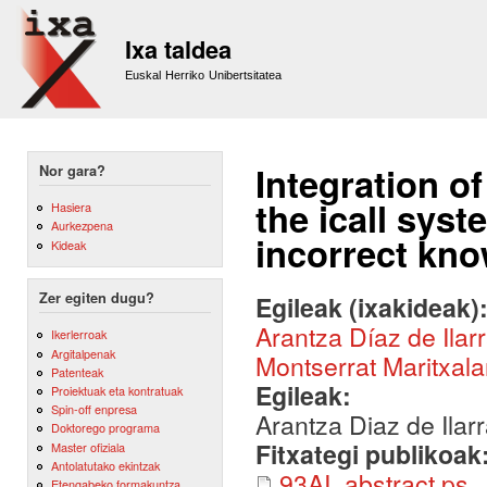
Sk
m
Ixa taldea
co
Euskal Herriko Unibertsitatea
Integration o
Nor gara?
the icall syst
Hasiera
Aurkezpena
incorrect kn
Kideak
Zer egiten dugu?
Egileak (ixakideak)
Arantza Díaz de Ilar
Ikerlerroak
Argitalpenak
Montserrat Maritxala
Patenteak
Egileak:
Proiektuak eta kontratuak
Spin-off enpresa
Arantza Diaz de Ilar
Doktorego programa
Fitxategi publikoak
Master ofiziala
Antolatutako ekintzak
93AI_abstract.ps
Etengabeko formakuntza