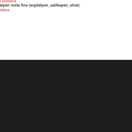
-txostena
alpen mota fina (argitalpen_sailkapen_ohia):
elakoa