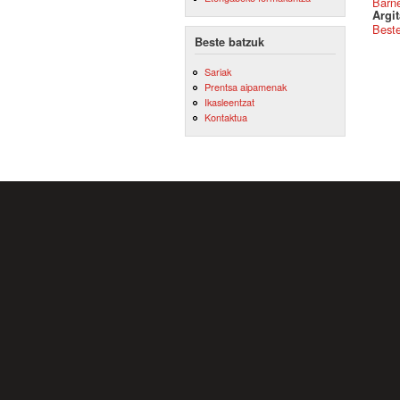
Barne
Argit
Best
Beste batzuk
Sariak
Prentsa aipamenak
Ikasleentzat
Kontaktua