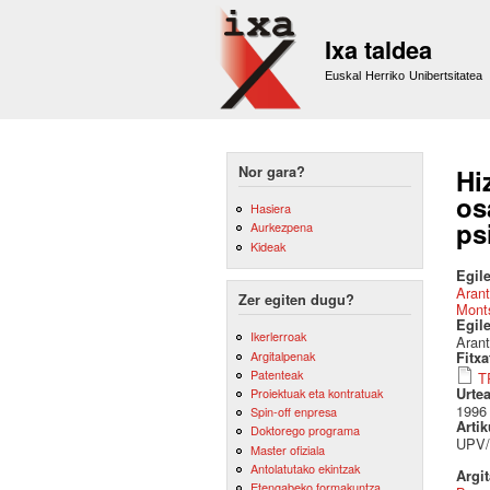
Ixa taldea
Euskal Herriko Unibertsitatea
Nor gara?
Hi
os
Hasiera
ps
Aurkezpena
Kideak
Egile
Arant
Zer egiten dugu?
Monts
Egil
Ikerlerroak
Arant
Argitalpenak
Fitx
Patenteak
T
Urte
Proiektuak eta kontratuak
1996
Spin-off enpresa
Artik
Doktorego programa
UPV/
Master ofiziala
Antolatutako ekintzak
Argi
Etengabeko formakuntza