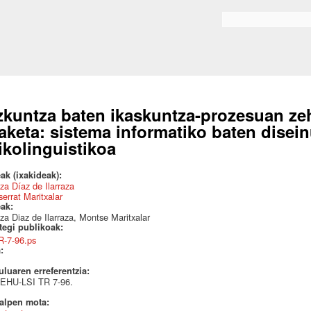
Skip to
main
Bilaketa formularioa
content
zkuntza baten ikaskuntza-prozesuan zeh
aketa: sistema informatiko baten disein
ikolinguistikoa
ak (ixakideak):
za Díaz de Ilarraza
errat Maritxalar
eak:
za Diaz de Ilarraza, Montse Maritxalar
ategi publikoak:
R-7-96.ps
a:
uluaren erreferentzia:
EHU-LSI TR 7-96.
talpen mota: