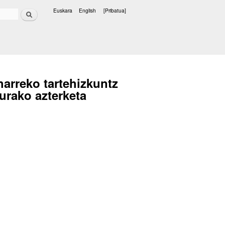
Bilatu
Euskara
English
[Pribatua]
Hizkuntzak
arreko tartehizkuntz
urako azterketa