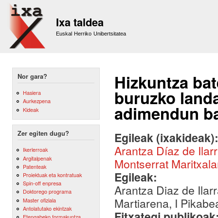
Sk
m
Ixa taldea
co
Euskal Herriko Unibertsitatea
Hizkuntza bat
Nor gara?
buruzko landa
Hasiera
Aurkezpena
adimendun ba
Kideak
Zer egiten dugu?
Egileak (ixakideak)
Arantza Díaz de Ilar
Ikerlerroak
Argitalpenak
Montserrat Maritxala
Patenteak
Egileak:
Proiektuak eta kontratuak
Spin-off enpresa
Arantza Diaz de Ilar
Doktorego programa
Martiarena, I Pikabe
Master ofiziala
Antolatutako ekintzak
Fitxategi publikoak
Etengabeko formakuntza