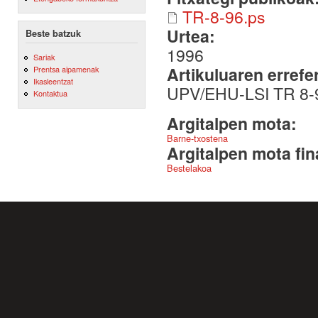
TR-8-96.ps
Urtea:
Beste batzuk
1996
Sariak
Artikuluaren errefe
Prentsa aipamenak
Ikasleentzat
UPV/EHU-LSI TR 8-
Kontaktua
Argitalpen mota:
Barne-txostena
Argitalpen mota fin
Bestelakoa