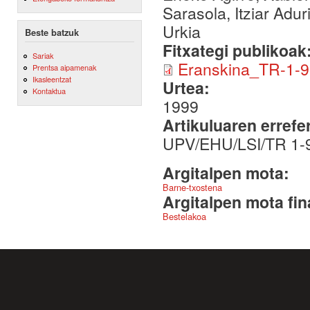
Sarasola, Itziar Adur
Urkia
Beste batzuk
Fitxategi publikoak
Sariak
Eranskina_TR-1-9
Prentsa aipamenak
Ikasleentzat
Urtea:
Kontaktua
1999
Artikuluaren errefe
UPV/EHU/LSI/TR 1-
Argitalpen mota:
Barne-txostena
Argitalpen mota fin
Bestelakoa