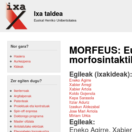
Sk
m
Ixa taldea
co
Euskal Herriko Unibertsitatea
MORFEUS: Eus
Nor gara?
morfosintakt
Hasiera
Aurkezpena
Kideak
Egileak (ixakideak)
Eneko Agirre
Zer egiten dugu?
Xabier Arregi
Xabier Artola
Ikerlerroak
Koldo Gojenola
Argitalpenak
Kepa Sarasola
Patenteak
Itziar Aduriz
Proiektuak eta kontratuak
Izaskun Aldezabal
Jose Mari Arriola
Spin-off enpresa
Miriam Urkia
Doktorego programa
Egileak:
Master ofiziala
Antolatutako ekintzak
Eneko Agirre, Xabier
Etengabeko formakuntza