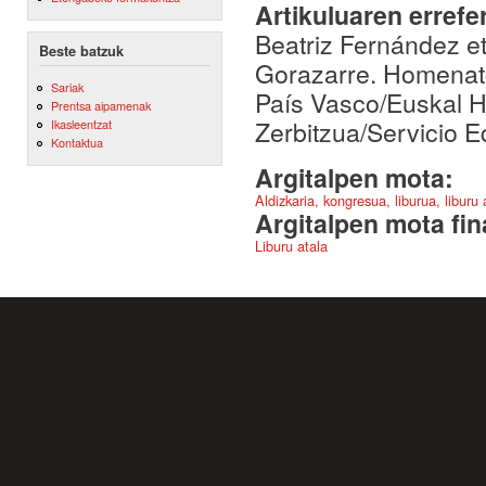
Artikuluaren errefe
Beatriz Fernández et
Beste batzuk
Gorazarre. Homenatg
Sariak
País Vasco/Euskal He
Prentsa aipamenak
Zerbitzua/Servicio E
Ikasleentzat
Kontaktua
Argitalpen mota:
Aldizkaria, kongresua, liburua, liburu
Argitalpen mota fin
Liburu atala