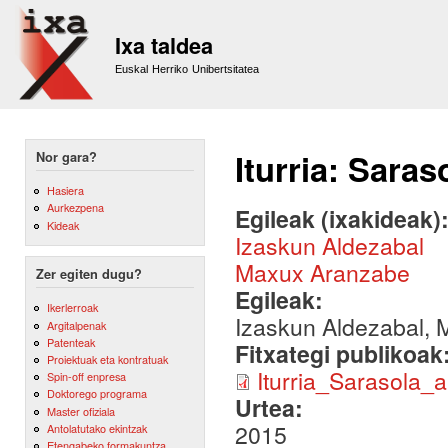
Sk
m
Ixa taldea
co
Euskal Herriko Unibertsitatea
Iturria: Saras
Nor gara?
Hasiera
Aurkezpena
Egileak (ixakideak)
Kideak
Izaskun Aldezabal
Maxux Aranzabe
Zer egiten dugu?
Egileak:
Ikerlerroak
Izaskun Aldezabal, 
Argitalpenak
Patenteak
Fitxategi publikoak
Proiektuak eta kontratuak
Iturria_Sarasola_a
Spin-off enpresa
Doktorego programa
Urtea:
Master ofiziala
2015
Antolatutako ekintzak
Etengabeko formakuntza