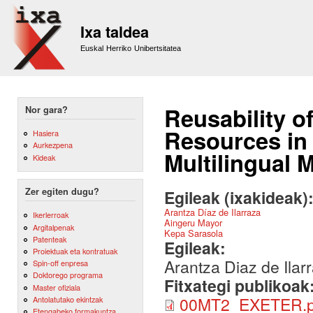
Sk
m
Ixa taldea
co
Euskal Herriko Unibertsitatea
Reusability o
Nor gara?
Resources in 
Hasiera
Aurkezpena
Multilingual 
Kideak
Zer egiten dugu?
Egileak (ixakideak)
Arantza Díaz de Ilarraza
Ikerlerroak
Aingeru Mayor
Argitalpenak
Kepa Sarasola
Patenteak
Egileak:
Proiektuak eta kontratuak
Arantza Diaz de Ilar
Spin-off enpresa
Doktorego programa
Fitxategi publikoak
Master ofiziala
00MT2_EXETER.p
Antolatutako ekintzak
Etengabeko formakuntza