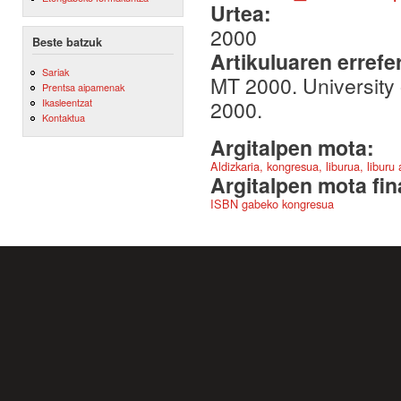
Urtea:
2000
Beste batzuk
Artikuluaren errefe
Sariak
MT 2000. University
Prentsa aipamenak
2000.
Ikasleentzat
Kontaktua
Argitalpen mota:
Aldizkaria, kongresua, liburua, liburu
Argitalpen mota fin
ISBN gabeko kongresua