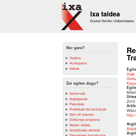
Ixa taldea
Euskal Herriko Unibertsitatea
Nor gara?
Re
Tr
Hasiera
Aurkezpena
Kideak
Egile
Iñaki
Gork
Kepa
Zer egiten dugu?
Egil
Mikel
Ikerlerroak
Urte
Argitalpenak
2010
Patenteak
Artik
Proiektuak eta kontratuak
Wikim
Spin-off enpresa
http:
Doktorego programa
Argi
Master ofiziala
Aldiz
Antolatutako ekintzak
Argit
Etengabeko formakuntza