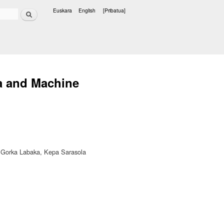
Bilatu
Euskara
English
[Pribatua]
Hizkuntzak
a and Machine
a, Gorka Labaka, Kepa Sarasola