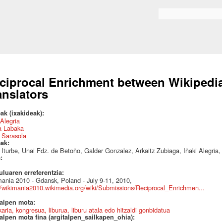
Skip to
main
Bilaketa formularioa
content
ciprocal Enrichment between Wikipedi
anslators
ak (ixakideak):
 Alegria
a Labaka
 Sarasola
eak:
 Iturbe, Unai Fdz. de Betoño, Galder Gonzalez, Arkaitz Zubiaga, Iñaki Alegri
a:
uluaren erreferentzia:
ania 2010 - Gdansk, Poland - July 9-11, 2010,
//wikimania2010.wikimedia.org/wiki/Submissions/Reciprocal_Enrichmen...
talpen mota:
karia, kongresua, liburua, liburu atala edo hitzaldi gonbidatua
alpen mota fina (argitalpen_sailkapen_ohia):