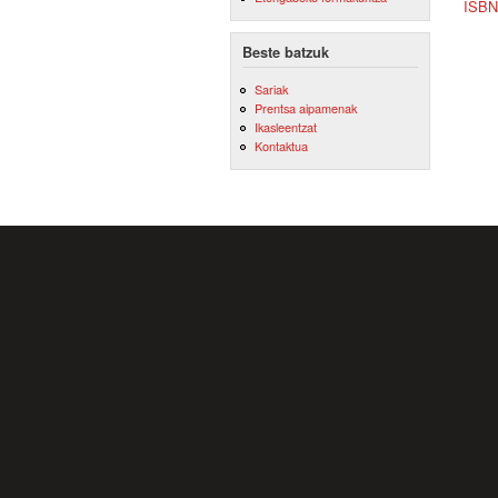
ISBN
Beste batzuk
Sariak
Prentsa aipamenak
Ikasleentzat
Kontaktua