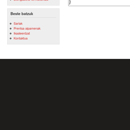
Beste batzuk
Sariak
Prentsa aipamenak
Ikasleentzat
Kontaktua