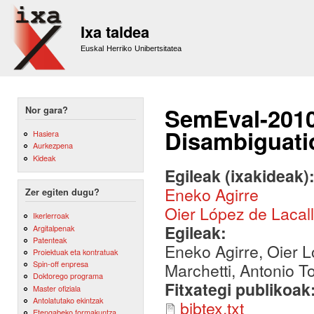
Sk
m
Ixa taldea
co
Euskal Herriko Unibertsitatea
SemEval-2010
Nor gara?
Disambiguati
Hasiera
Aurkezpena
Kideak
Egileak (ixakideak)
Eneko Agirre
Zer egiten dugu?
Oier López de Lacal
Ikerlerroak
Egileak:
Argitalpenak
Patenteak
Eneko Agirre, Oier L
Proiektuak eta kontratuak
Spin-off enpresa
Marchetti, Antonio T
Doktorego programa
Fitxategi publikoak
Master ofiziala
Antolatutako ekintzak
bibtex.txt
Etengabeko formakuntza