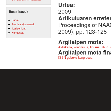
Urtea:
2009
Beste batzuk
Artikuluaren errefe
Sariak
Proceedings of NAA
Prentsa aipamenak
Ikasleentzat
2009), pp. 123-128
Kontaktua
Argitalpen mota:
Aldizkaria, kongresua, liburua, liburu
Argitalpen mota fin
ISBN gabeko kongresua