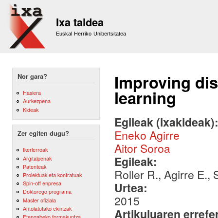
Sk
m
Ixa taldea
co
Euskal Herriko Unibertsitatea
Improving dis
Nor gara?
learning
Hasiera
Aurkezpena
Kideak
Egileak (ixakideak)
Eneko Agirre
Zer egiten dugu?
Aitor Soroa
Ikerlerroak
Egileak:
Argitalpenak
Patenteak
Roller R., Agirre E.,
Proiektuak eta kontratuak
Spin-off enpresa
Urtea:
Doktorego programa
2015
Master ofiziala
Antolatutako ekintzak
Artikuluaren errefe
Etengabeko formakuntza