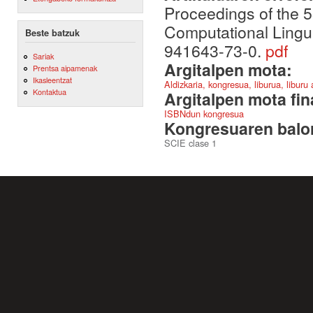
Proceedings of the 5
Computational Lingu
Beste batzuk
941643-73-0.
pdf
Sariak
Argitalpen mota:
Prentsa aipamenak
Ikasleentzat
Aldizkaria, kongresua, liburua, liburu
Kontaktua
Argitalpen mota fin
ISBNdun kongresua
Kongresuaren balor
SCIE clase 1