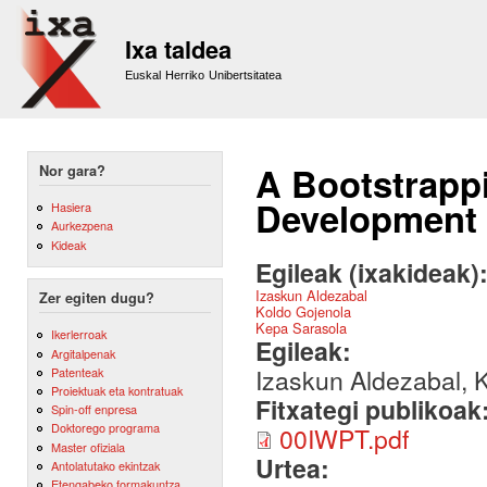
Sk
m
Ixa taldea
co
Euskal Herriko Unibertsitatea
A Bootstrapp
Nor gara?
Development
Hasiera
Aurkezpena
Kideak
Egileak (ixakideak)
Izaskun Aldezabal
Zer egiten dugu?
Koldo Gojenola
Kepa Sarasola
Ikerlerroak
Egileak:
Argitalpenak
Izaskun Aldezabal, 
Patenteak
Proiektuak eta kontratuak
Fitxategi publikoak
Spin-off enpresa
Doktorego programa
00IWPT.pdf
Master ofiziala
Urtea:
Antolatutako ekintzak
Etengabeko formakuntza