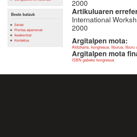
2000
Artikuluaren errefe
Beste batzuk
International Works
Sariak
2000
Prentsa aipamenak
Ikasleentzat
Argitalpen mota:
Kontaktua
Aldizkaria, kongresua, liburua, liburu
Argitalpen mota fin
ISBN gabeko kongresua