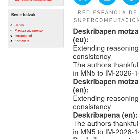
Beste batzuk
Sariak
Deskribapen motza,
Prentsa aipamenak
Ikasleentzat
(eu):
Kontaktua
Extending reasoning 
consistency
The authors thankfu
in MN5 to IM-2026-1
Deskribapen motza,
(en):
Extending reasoning 
consistency
Deskribapena (en)
The authors thankfu
in MN5 to IM-2026-1