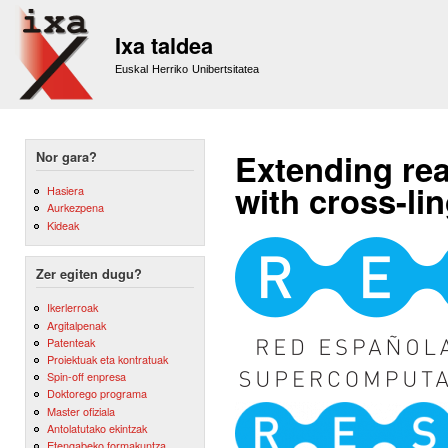
Sk
m
Ixa taldea
co
Euskal Herriko Unibertsitatea
Extending rea
Nor gara?
with cross-li
Hasiera
Aurkezpena
Kideak
Zer egiten dugu?
Ikerlerroak
Argitalpenak
Patenteak
Proiektuak eta kontratuak
Spin-off enpresa
Doktorego programa
Master ofiziala
Antolatutako ekintzak
Etengabeko formakuntza