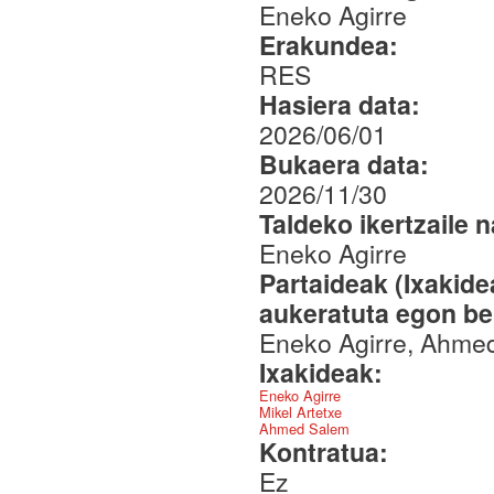
Eneko Agirre
Erakundea:
RES
Hasiera data:
2026/06/01
Bukaera data:
2026/11/30
Taldeko ikertzaile 
Eneko Agirre
Partaideak (Ixakid
aukeratuta egon be
Eneko Agirre, Ahmed
Ixakideak:
Eneko Agirre
Mikel Artetxe
Ahmed Salem
Kontratua:
Ez