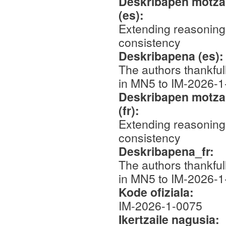
Deskribapen motza,
(es):
Extending reasoning 
consistency
Deskribapena (es)
The authors thankfu
in MN5 to IM-2026-1
Deskribapen motza,
(fr):
Extending reasoning 
consistency
Deskribapena_fr:
The authors thankfu
in MN5 to IM-2026-1
Kode ofiziala:
IM-2026-1-0075
Ikertzaile nagusia: