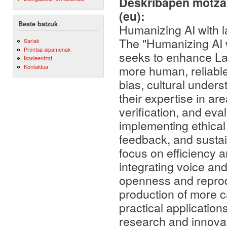
Deskribapen motza,
(eu):
Beste batzuk
Humanizing AI with
The "Humanizing AI 
Sariak
Prentsa aipamenak
seeks to enhance L
Ikasleentzat
more human, reliabl
Kontaktua
bias, cultural unders
their expertise in ar
verification, and eva
implementing ethical
feedback, and sustai
focus on efficiency
integrating voice and
openness and reprod
production of more c
practical application
research and innovat