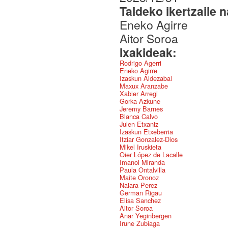
Taldeko ikertzaile 
Eneko Agirre
Aitor Soroa
Ixakideak:
Rodrigo Agerri
Eneko Agirre
Izaskun Aldezabal
Maxux Aranzabe
Xabier Arregi
Gorka Azkune
Jeremy Barnes
Blanca Calvo
Julen Etxaniz
Izaskun Etxeberria
Itziar Gonzalez-Dios
Mikel Iruskieta
Oier López de Lacalle
Imanol Miranda
Paula Ontalvilla
Maite Oronoz
Naiara Perez
German Rigau
Elisa Sanchez
Aitor Soroa
Anar Yeginbergen
Irune Zubiaga