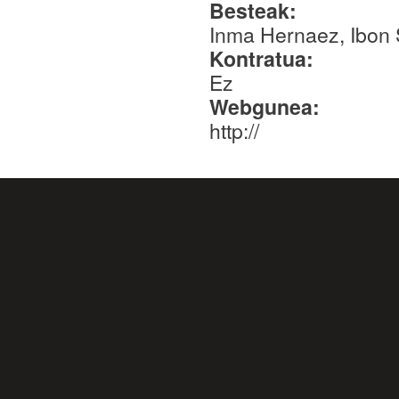
Besteak:
Inma Hernaez, Ibon
Kontratua:
Ez
Webgunea:
http://