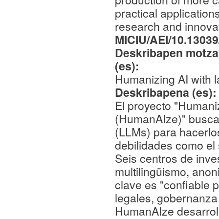
practical application
research and innovat
MICIU/AEI/10.1303
Deskribapen motza,
(es):
Humanizing AI with
Deskribapena (es)
El proyecto "Humani
(HumanAIze)" busca
(LLMs) para hacerlo
debilidades como el s
Seis centros de inve
multilingüismo, anon
clave es "confiable 
legales, gobernanza
HumanAIze desarroll