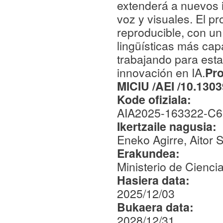
extenderá a nuevos 
voz y visuales. El pr
reproducible, con un
lingüísticas más cap
trabajando para esta
innovación en IA.
Pro
MICIU /AEI /10.130
Kode ofiziala:
AIA2025-163322-C6
Ikertzaile nagusia:
Eneko Agirre, Aitor 
Erakundea:
Ministerio de Cienci
Hasiera data:
2025/12/03
Bukaera data:
2028/12/31