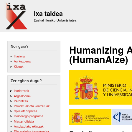
Sk
m
Ixa taldea
co
Euskal Herriko Unibertsitatea
Humanizing A
Nor gara?
(HumanAIze)
Hasiera
Aurkezpena
Kideak
Zer egiten dugu?
Ikerlerroak
Argitalpenak
Patenteak
Proiektuak eta kontratuak
Spin-off enpresa
Doktorego programa
Master ofiziala
Antolatutako ekintzak
Etengabeko formakuntza