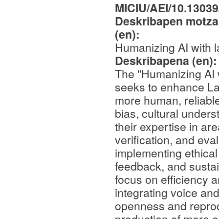
MICIU/AEI/10.1303
Deskribapen motza,
(en):
Humanizing AI with
Deskribapena (en)
The "Humanizing AI 
seeks to enhance L
more human, reliabl
bias, cultural unders
their expertise in ar
verification, and eva
implementing ethical
feedback, and sustai
focus on efficiency
integrating voice and
openness and reprod
production of more c