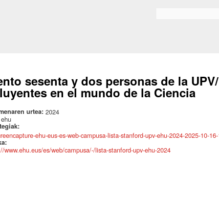
Skip to
main
Bilaketa formularioa
content
ento sesenta y dos personas de la UPV/
fluyentes en el mundo de la Ciencia
menaren urtea:
2024
:
ehu
ategiak:
creencapture-ehu-eus-es-web-campusa-lista-stanford-upv-ehu-2024-2025-10-16
ka:
://www.ehu.eus/es/web/campusa/-/lista-stanford-upv-ehu-2024