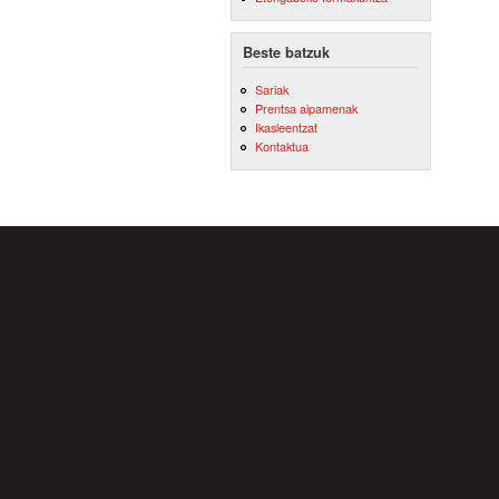
Beste batzuk
Sariak
Prentsa aipamenak
Ikasleentzat
Kontaktua