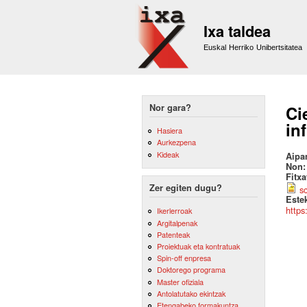
Ixa taldea
Euskal Herriko Unibertsitatea
Nor gara?
Ci
in
Hasiera
Aurkezpena
Kideak
Aipa
Non
Fitx
Zer egiten dugu?
s
Este
https
Ikerlerroak
Argitalpenak
Patenteak
Proiektuak eta kontratuak
Spin-off enpresa
Doktorego programa
Master ofiziala
Antolatutako ekintzak
Etengabeko formakuntza