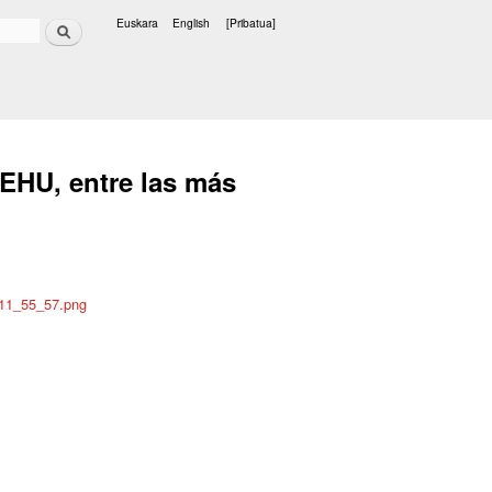
Bilatu
Euskara
English
[Pribatua]
Hizkuntzak
EHU, entre las más
-11_55_57.png