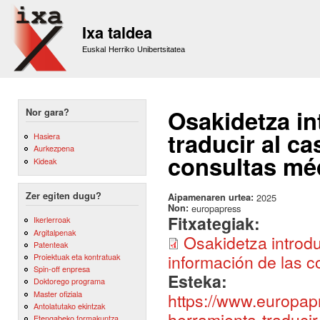
Sk
m
Ixa taldea
co
Euskal Herriko Unibertsitatea
Osakidetza in
Nor gara?
traducir al ca
Hasiera
Aurkezpena
consultas mé
Kideak
Zer egiten dugu?
Aipamenaren urtea:
2025
Non:
europapress
Fitxategiak:
Ikerlerroak
Argitalpenak
Osakidetza introdu
Patenteak
información de las 
Proiektuak eta kontratuak
Spin-off enpresa
Esteka:
Doktorego programa
Master ofiziala
https://www.europapr
Antolatutako ekintzak
herramienta-traducir
Etengabeko formakuntza