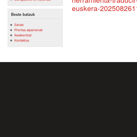
euskera-202508261
Beste batzuk
Sariak
Prentsa aipamenak
Ikasleentzat
Kontaktua