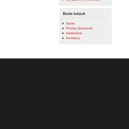
Beste batzuk
Sariak
Prentsa aipamenak
Ikasleentzat
Kontaktua