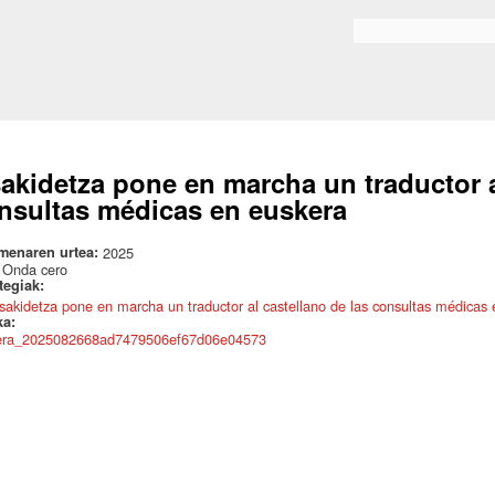
Skip to
main
Bilaketa formularioa
content
akidetza pone en marcha un traductor a
nsultas médicas en euskera
menaren urtea:
2025
:
Onda cero
ategiak:
sakidetza pone en marcha un traductor al castellano de las consultas médicas
ka:
era_2025082668ad7479506ef67d06e04573