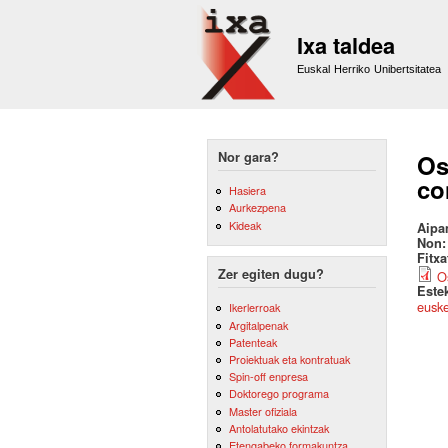
Ixa taldea
Euskal Herriko Unibertsitatea
Nor gara?
Os
co
Hasiera
Aurkezpena
Kideak
Aipa
Non
Fitx
Zer egiten dugu?
O
Este
eusk
Ikerlerroak
Argitalpenak
Patenteak
Proiektuak eta kontratuak
Spin-off enpresa
Doktorego programa
Master ofiziala
Antolatutako ekintzak
Etengabeko formakuntza