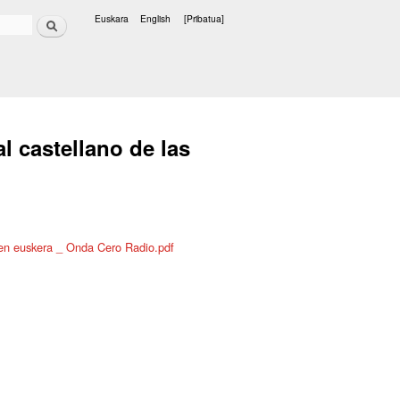
Bilatu
Euskara
English
[Pribatua]
Hizkuntzak
l castellano de las
 en euskera _ Onda Cero Radio.pdf