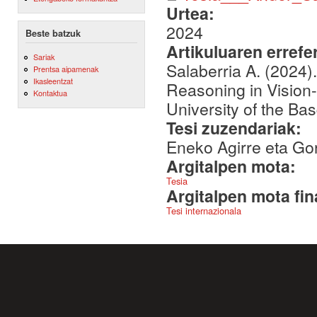
Urtea:
2024
Beste batzuk
Artikuluaren errefe
Sariak
Salaberria A. (2024)
Prentsa aipamenak
Ikasleentzat
Reasoning in Vision
Kontaktua
University of the Ba
Tesi zuzendariak:
Eneko Agirre eta G
Argitalpen mota:
Tesia
Argitalpen mota fin
Tesi internazionala