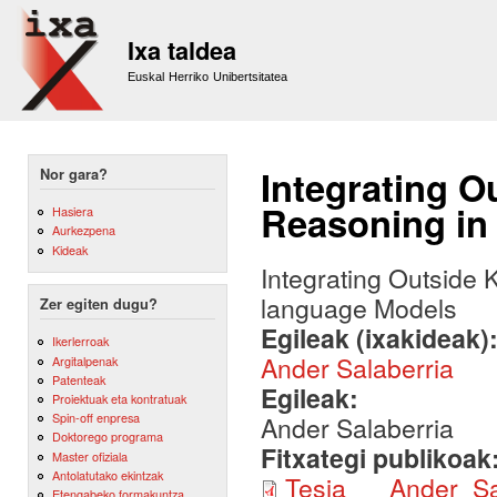
Sk
m
Ixa taldea
co
Euskal Herriko Unibertsitatea
Integrating O
Nor gara?
Reasoning in
Hasiera
Aurkezpena
Kideak
Integrating Outside
language Models
Zer egiten dugu?
Egileak (ixakideak)
Ikerlerroak
Ander Salaberria
Argitalpenak
Patenteak
Egileak:
Proiektuak eta kontratuak
Spin-off enpresa
Ander Salaberria
Doktorego programa
Fitxategi publikoak
Master ofiziala
Antolatutako ekintzak
Tesia___Ander_Sal
Etengabeko formakuntza