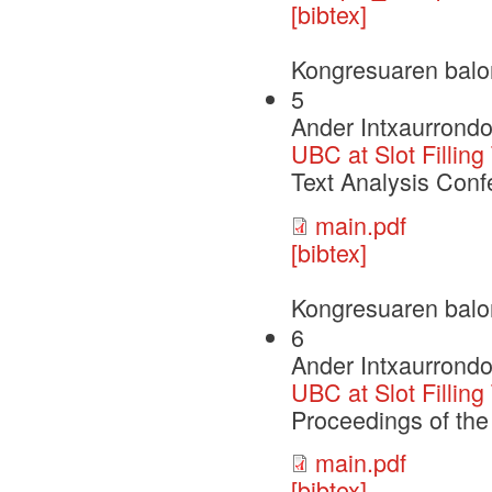
[bibtex]
Kongresuaren balo
5
Ander Intxaurrondo
UBC at Slot Fillin
Text Analysis Conf
main.pdf
[bibtex]
Kongresuaren balo
6
Ander Intxaurrondo
UBC at Slot Fillin
Proceedings of the
main.pdf
[bibtex]