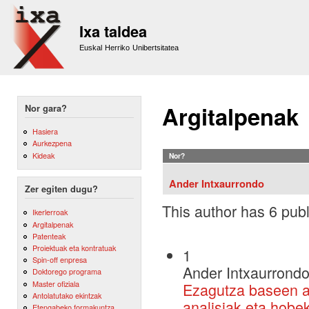
Sk
m
Ixa taldea
co
Euskal Herriko Unibertsitatea
Argitalpenak
Nor gara?
Hasiera
Aurkezpena
Kideak
Nor?
Ander Intxaurrondo
Zer egiten dugu?
This author has 6 publ
Ikerlerroak
Argitalpenak
Patenteak
Proiektuak eta kontratuak
1
Spin-off enpresa
Ander Intxaurrondo
Doktorego programa
Master ofiziala
Ezagutza baseen a
Antolatutako ekintzak
analisiak eta hobe
Etengabeko formakuntza