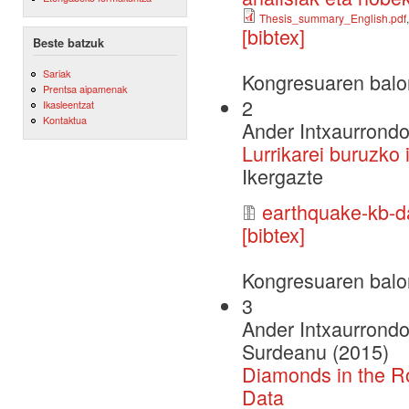
Thesis_summary_English.pdf
[bibtex]
Beste batzuk
Sariak
Kongresuaren balo
Prentsa aipamenak
2
Ikasleentzat
Kontaktua
Ander Intxaurrondo
Lurrikarei buruzko 
Ikergazte
earthquake-kb-da
[bibtex]
Kongresuaren balo
3
Ander Intxaurrondo
Surdeanu (2015)
Diamonds in the Ro
Data