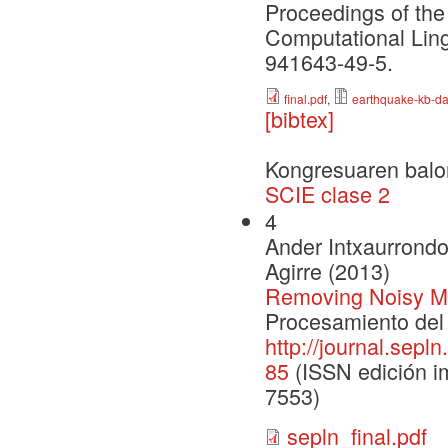
Proceedings of the
Computational Lin
941643-49-5.
final.pdf
,
earthquake-kb-da
[bibtex]
Kongresuaren balo
SCIE clase 2
4
Ander Intxaurrondo
Agirre (2013)
Removing Noisy Me
Procesamiento del 
http://journal.sepl
85
(ISSN edición im
7553)
sepln_final.pdf