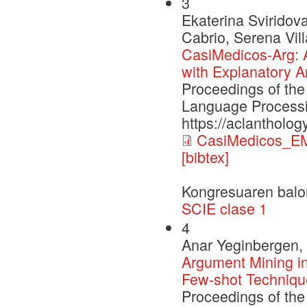
3
Ekaterina Sviridov
Cabrio, Serena Vill
CasiMedicos-Arg: 
with Explanatory A
Proceedings of the
Language Processi
https://aclantholo
CasiMedicos_E
[bibtex]
Kongresuaren balo
SCIE clase 1
4
Anar Yeginbergen, 
Argument Mining in
Few-shot Techniqu
Proceedings of the