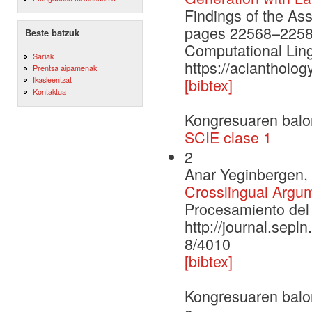
Findings of the As
pages 22568–22584.
Beste batzuk
Computational Ling
Sariak
https://aclantholog
Prentsa aipamenak
Ikasleentzat
[bibtex]
Kontaktua
Kongresuaren balo
SCIE clase 1
2
Anar Yeginbergen, 
Crosslingual Argu
Procesamiento del 
http://journal.sepl
8/4010
[bibtex]
Kongresuaren balo