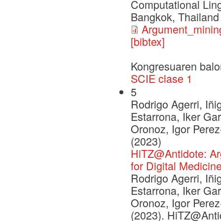
Computational Ling
Bangkok, Thailand
Argument_mining
[bibtex]
Kongresuaren balo
SCIE clase 1
5
Rodrigo Agerri, Iñi
Estarrona, Iker Ga
Oronoz, Igor Pere
(2023)
HiTZ@Antidote: Argu
for Digital Medicin
Rodrigo Agerri, Iñi
Estarrona, Iker Ga
Oronoz, Igor Pere
(2023). HiTZ@Antid