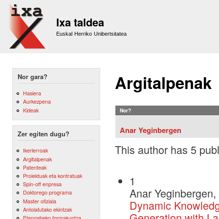
Sk
m
Ixa taldea
co
Euskal Herriko Unibertsitatea
Argitalpenak
Nor gara?
Hasiera
Aurkezpena
Kideak
Nor?
Anar Yeginbergen
Zer egiten dugu?
This author has 5 publ
Ikerlerroak
Argitalpenak
Patenteak
Proiektuak eta kontratuak
1
Spin-off enpresa
Anar Yeginbergen, 
Doktorego programa
Master ofiziala
Dynamic Knowledge
Antolatutako ekintzak
Generation with L
Etengabeko formakuntza