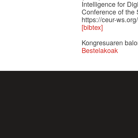
Intelligence for Di
Conference of the 
https://ceur-ws.or
[bibtex]
Kongresuaren balo
Bestelakoak