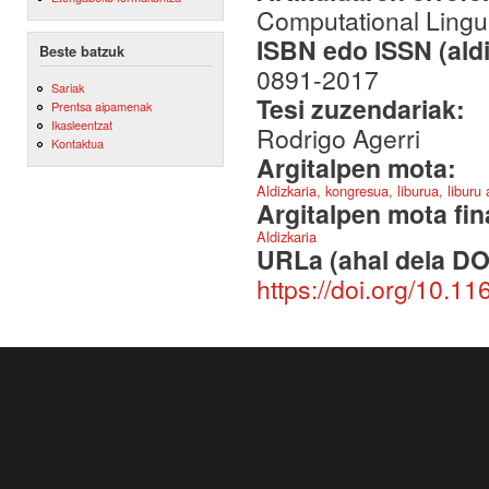
Computational Lingui
ISBN edo ISSN (aldi
Beste batzuk
0891-2017
Sariak
Tesi zuzendariak:
Prentsa aipamenak
Ikasleentzat
Rodrigo Agerri
Kontaktua
Argitalpen mota:
Aldizkaria, kongresua, liburua, liburu
Argitalpen mota fin
Aldizkaria
URLa (ahal dela DO
https://doi.org/10.1