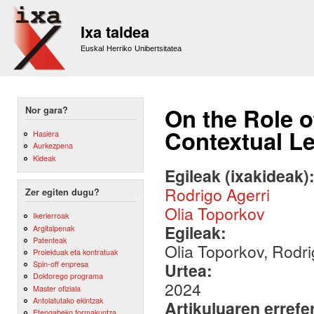
Sk
m
Ixa taldea
co
Euskal Herriko Unibertsitatea
On the Role o
Nor gara?
Contextual L
Hasiera
Aurkezpena
Kideak
Egileak (ixakideak)
Rodrigo Agerri
Zer egiten dugu?
Olia Toporkov
Ikerlerroak
Egileak:
Argitalpenak
Patenteak
Olia Toporkov, Rodri
Proiektuak eta kontratuak
Spin-off enpresa
Urtea:
Doktorego programa
2024
Master ofiziala
Antolatutako ekintzak
Artikuluaren errefe
Etengabeko formakuntza