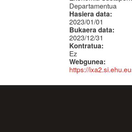
Departamentua
Hasiera data:
2023/01/01
Bukaera data:
2023/12/31
Kontratua:
Ez
Webgunea:
https://ixa2.si.ehu.e