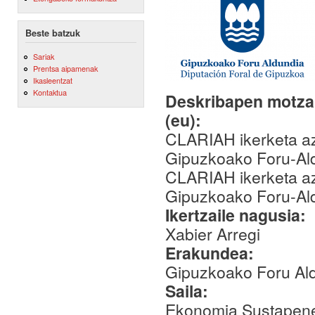
Beste batzuk
Sariak
Prentsa aipamenak
Ikasleentzat
Kontaktua
Deskribapen motza,
(eu):
CLARIAH ikerketa az
Gipuzkoako Foru-Ald
CLARIAH ikerketa az
Gipuzkoako Foru-Ald
Ikertzaile nagusia:
Xabier Arregi
Erakundea:
Gipuzkoako Foru Al
Saila:
Ekonomia Sustapene