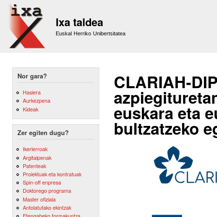
Sk
m
Ixa taldea
co
Euskal Herriko Unibertsitatea
CLARIAH-DIPU
Nor gara?
azpiegituretan
Hasiera
Aurkezpena
euskara eta e
Kideak
bultzatzeko e
Zer egiten dugu?
Ikerlerroak
Argitalpenak
Patenteak
Proiektuak eta kontratuak
Spin-off enpresa
Doktorego programa
Master ofiziala
Antolatutako ekintzak
Etengabeko formakuntza