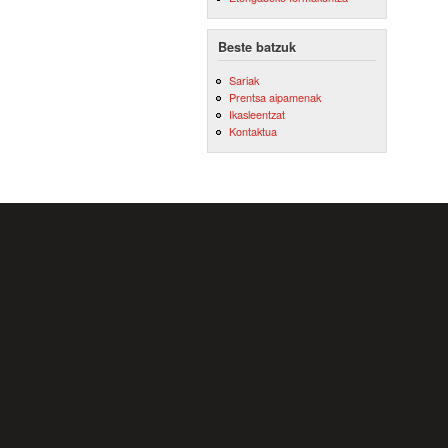
Beste batzuk
Sariak
Prentsa aipamenak
Ikasleentzat
Kontaktua