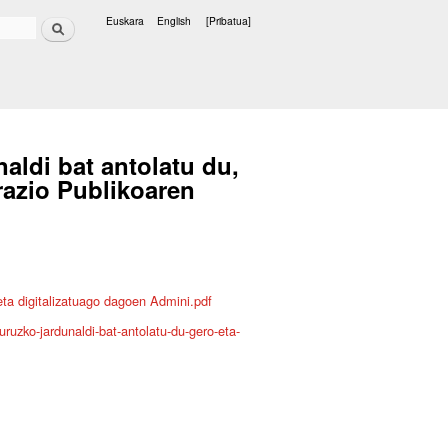
Bilatu
Euskara
English
[Pribatua]
Hizkuntzak
aldi bat antolatu du,
razio Publikoaren
eta digitalizatuago dagoen Admini.pdf
buruzko-jardunaldi-bat-antolatu-du-gero-eta-