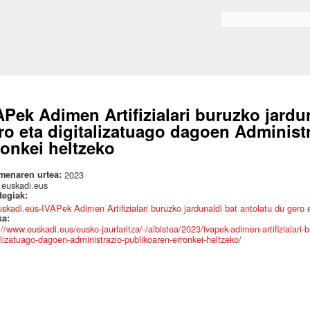
Skip to
main
Bilaketa formularioa
content
APek Adimen Artifizialari buruzko jardun
ro eta digitalizatuago dagoen Administ
ronkei heltzeko
menaren urtea:
2023
:
euskadi.eus
ategiak:
uskadi.eus-IVAPek Adimen Artifizialari buruzko jardunaldi bat antolatu du gero 
ka:
://www.euskadi.eus/eusko-jaurlaritza/-/albistea/2023/ivapek-adimen-artifizialari-
alizatuago-dagoen-administrazio-publikoaren-erronkei-heltzeko/