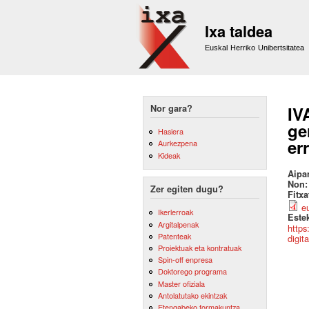
Ixa taldea
Euskal Herriko Unibertsitatea
Nor gara?
IV
ge
Hasiera
er
Aurkezpena
Kideak
Aipa
Non
Zer egiten dugu?
Fitx
e
Ikerlerroak
Este
Argitalpenak
https
Patenteak
digit
Proiektuak eta kontratuak
Spin-off enpresa
Doktorego programa
Master ofiziala
Antolatutako ekintzak
Etengabeko formakuntza