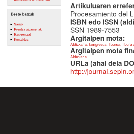
Artikuluaren errefe
Procesamiento del Le
Beste batzuk
ISBN edo ISSN (aldi
Sariak
SSN 1989-7553
Prentsa aipamenak
Ikasleentzat
Argitalpen mota:
Kontaktua
Aldizkaria, kongresua, liburua, liburu
Argitalpen mota fin
Aldizkaria
URLa (ahal dela DO
http://journal.sepln.