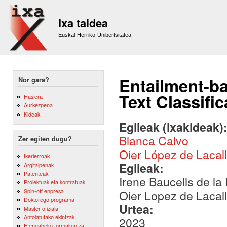
Sk
m
Ixa taldea
co
Euskal Herriko Unibertsitatea
Entailment-ba
Nor gara?
Text Classifi
Hasiera
Aurkezpena
Kideak
Egileak (ixakideak)
Blanca Calvo
Zer egiten dugu?
Oier López de Lacal
Ikerlerroak
Egileak:
Argitalpenak
Patenteak
Irene Baucells de la
Proiektuak eta kontratuak
Spin-off enpresa
Oier Lopez de Lacal
Doktorego programa
Urtea:
Master ofiziala
Antolatutako ekintzak
2023
Etengabeko formakuntza