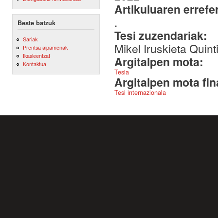
Artikuluaren errefe
.
Beste batzuk
Tesi zuzendariak:
Sariak
Mikel Iruskieta Quin
Prentsa aipamenak
Ikasleentzat
Argitalpen mota:
Kontaktua
Tesia
Argitalpen mota fin
Tesi internazionala