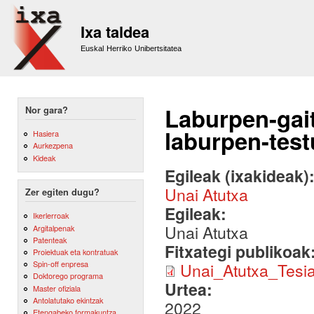
Sk
m
Ixa taldea
co
Euskal Herriko Unibertsitatea
Laburpen-gai
Nor gara?
laburpen-tes
Hasiera
Aurkezpena
Kideak
Egileak (ixakideak)
Unai Atutxa
Zer egiten dugu?
Egileak:
Ikerlerroak
Unai Atutxa
Argitalpenak
Patenteak
Fitxategi publikoak
Proiektuak eta kontratuak
Spin-off enpresa
Unai_Atutxa_Tesi
Doktorego programa
Urtea:
Master ofiziala
Antolatutako ekintzak
2022
Etengabeko formakuntza