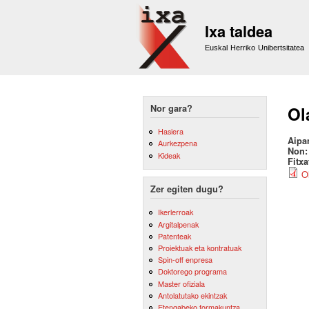
Ixa taldea
Euskal Herriko Unibertsitatea
Nor gara?
Ol
Hasiera
Aipa
Aurkezpena
Non
Kideak
Fitx
O
Zer egiten dugu?
Ikerlerroak
Argitalpenak
Patenteak
Proiektuak eta kontratuak
Spin-off enpresa
Doktorego programa
Master ofiziala
Antolatutako ekintzak
Etengabeko formakuntza