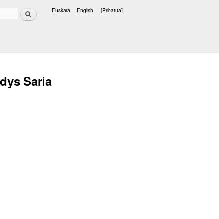
Bilatu
Euskara
English
[Pribatua]
Hizkuntzak
adys Saria