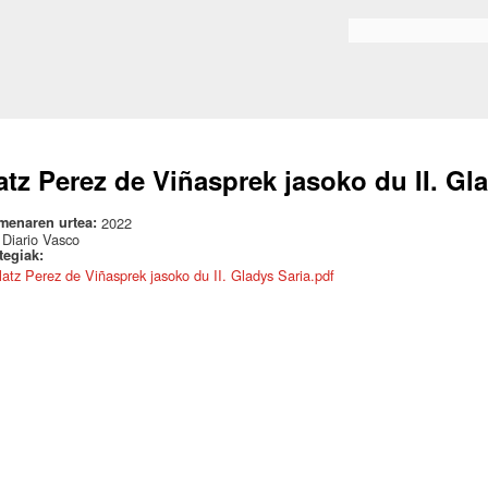
Skip to
main
Bilaketa formularioa
content
atz Perez de Viñasprek jasoko du II. Gl
menaren urtea:
2022
:
Diario Vasco
ategiak:
latz Perez de Viñasprek jasoko du II. Gladys Saria.pdf