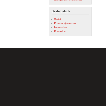
Beste batzuk
Sariak
Prentsa aipamenak
Ikasleentzat
Kontaktua