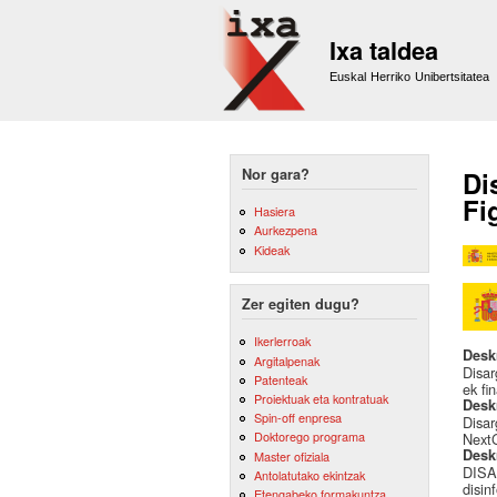
Ixa taldea
Euskal Herriko Unibertsitatea
Nor gara?
Di
Fi
Hasiera
Aurkezpena
Kideak
Zer egiten dugu?
Ikerlerroak
Desk
Argitalpenak
Disa
Patenteak
ek fi
Proiektuak eta kontratuak
Desk
Spin-off enpresa
Disa
Doktorego programa
Next
Desk
Master ofiziala
DISAR
Antolatutako ekintzak
disin
Etengabeko formakuntza