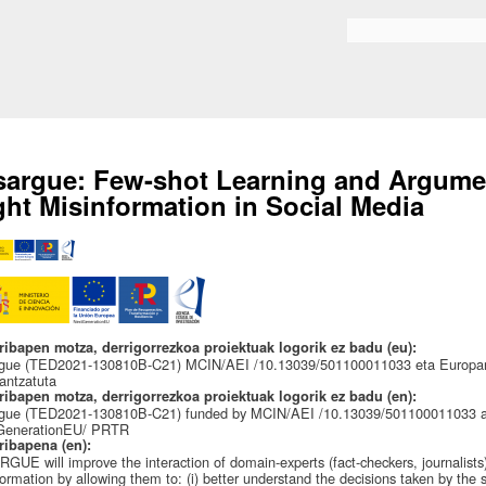
Skip to
main
Bilaketa formularioa
content
sargue: Few-shot Learning and Argumen
ght Misinformation in Social Media
ribapen motza, derrigorrezkoa proiektuak logorik ez badu (eu):
rgue (TED2021-130810B-C21) MCIN/AEI /10.13039/501100011033 eta Europa
nantzatuta
ribapen motza, derrigorrezkoa proiektuak logorik ez badu (en):
rgue (TED2021-130810B-C21) funded by MCIN/AEI /10.13039/501100011033 a
GenerationEU/ PRTR
ribapena (en):
GUE will improve the interaction of domain-experts (fact-checkers, journalists)
formation by allowing them to: (i) better understand the decisions taken by the