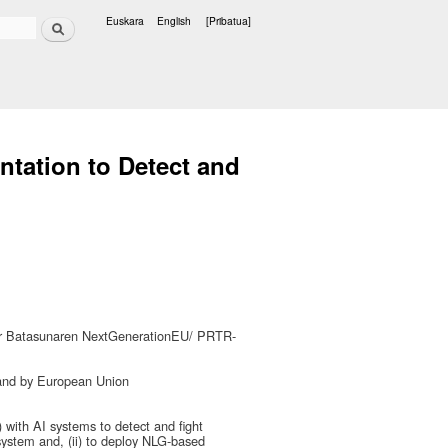
Bilatu
Euskara
English
[Pribatua]
Hizkuntzak
tation to Detect and
r Batasunaren NextGenerationEU/ PRTR-
nd by European Union
 with AI systems to detect and fight
 system and, (ii) to deploy NLG-based