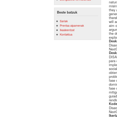
natur
misin
they 
Beste batzuk
gener
there
Sariak
will 
aim o
Prentsa aipamenak
argum
Ikasleentzat
the d
Kontaktua
expla
Desk
Disa
Next
Desk
DISAR
para 
imple
socia
obten
probl
fase 
domin
fase 
mitig
guiad
rendi
Kode
Disa
Next
Ikert