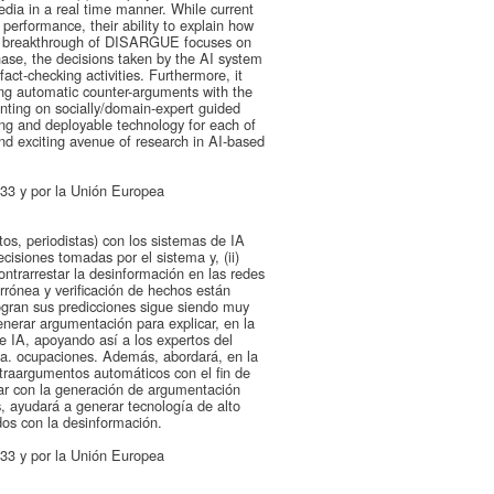
dia in a real time manner. While current
performance, their ability to explain how
ogy breakthrough of DISARGUE focuses on
hase, the decisions taken by the AI system
act-checking activities. Furthermore, it
ting automatic counter-arguments with the
enting on socially/domain-expert guided
ing and deployable technology for each of
d exciting avenue of research in AI-based
3 y por la Unión Europea
os, periodistas) con los sistemas de IA
cisiones tomadas por el sistema y, (ii)
trarrestar la desinformación en las redes
rrónea y verificación de hechos están
ogran sus predicciones sigue siendo muy
nerar argumentación para explicar, en la
e IA, apoyando así a los expertos del
día. ocupaciones. Además, abordará, en la
ntraargumentos automáticos con el fin de
tar con la generación de argumentación
, ayudará a generar tecnología de alto
dos con la desinformación.
3 y por la Unión Europea