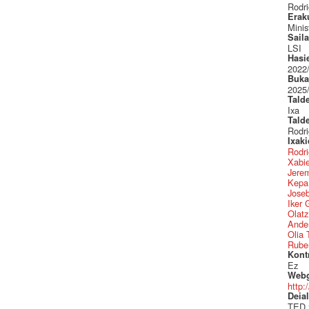
Rodri
Erak
Minis
Sail
LSI
Hasi
2022
Buka
2025
Tald
Ixa
Tald
Rodri
Ixak
Rodri
Xabie
Jere
Kepa
Jose
Iker 
Olatz
Ande
Olia 
Ruben
Kont
Ez
Web
http:
Deial
TED 