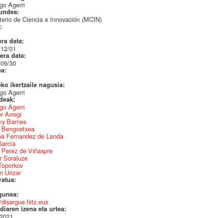
go Agerri
undea:
terio de Ciencia e Innovación (MCIN)
a:
era data:
/12/01
era data:
/09/30
ea:
eko ikertzaile nagusia:
go Agerri
ideak:
go Agerri
r Arregi
my Barnes
 Bengoetxea
ba Fernandez de Landa
García
 Perez de Viñaspre
r Soraluze
Toporkov
 Urizar
ratua:
gunea:
//disargue.hitz.eus
diaren izena eta urtea:
2021