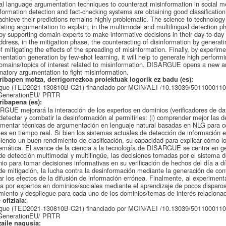
al language argumentation techniques to counteract misinformation in social me
formation detection and fact-checking systems are obtaining good classification 
achieve their predictions remains highly problematic. The science to technol
ating argumentation to explain, in the multimodal and multilingual detection p
by supporting domain-experts to make informative decisions in their day-to-day f
address, in the mitigation phase, the counteracting of disinformation by genera
f mitigating the effects of the spreading of misinformation. Finally, by experim
entation generation by few-shot learning, it will help to generate high perform
omains/topics of interest related to misinformation. DISARGUE opens a new an
natory argumentation to fight misinformation.
ribapen motza, derrigorrezkoa proiektuak logorik ez badu (es):
rgue (TED2021-130810B-C21) financiado por MCIN/AEI /10.13039/50110001103
GenerationEU/ PRTR
ribapena (es):
GUE mejorará la interacción de los expertos en dominios (verificadores de dat
detectar y combatir la desinformación al permitirles: (i) comprender mejor las de
mentar técnicas de argumentación en lenguaje natural basadas en NLG para con
les en tiempo real. Si bien los sistemas actuales de detección de información e
iendo un buen rendimiento de clasificación, su capacidad para explicar cómo l
emática. El avance de la ciencia a la tecnología de DISARGUE se centra en ge
de detección multimodal y multilingüe, las decisiones tomadas por el sistema d
io para tomar decisiones informativas en su verificación de hechos del día a 
de mitigación, la lucha contra la desinformación mediante la generación de co
ar los efectos de la difusión de información errónea. Finalmente, al experimen
a por expertos en dominios/sociales mediante el aprendizaje de pocos disparos
miento y despliegue para cada uno de los dominios/temas de interés relaciona
 ofiziala:
rgue (TED2021-130810B-C21) financiado por MCIN/AEI /10.13039/50110001103
GenerationEU/ PRTR
zaile nagusia: