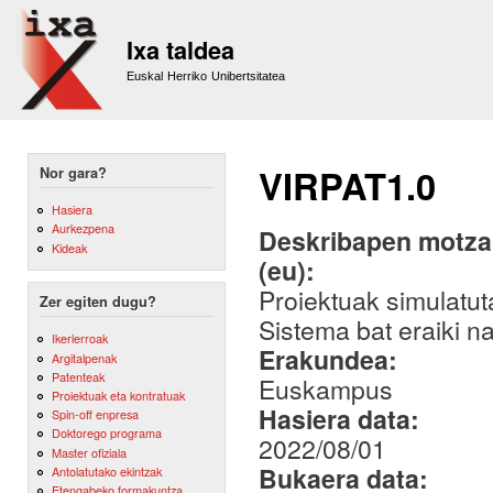
Sk
m
Ixa taldea
co
Euskal Herriko Unibertsitatea
VIRPAT1.0
Nor gara?
Hasiera
Aurkezpena
Deskribapen motza,
Kideak
(eu):
Proiektuak simulatut
Zer egiten dugu?
Sistema bat eraiki na
Ikerlerroak
Erakundea:
Argitalpenak
Patenteak
Euskampus
Proiektuak eta kontratuak
Hasiera data:
Spin-off enpresa
Doktorego programa
2022/08/01
Master ofiziala
Bukaera data:
Antolatutako ekintzak
Etengabeko formakuntza