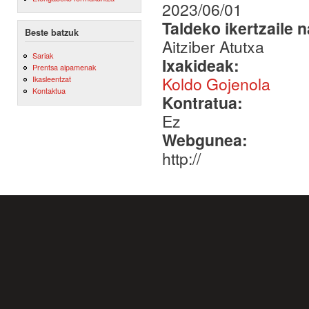
2023/06/01
Taldeko ikertzaile 
Beste batzuk
Aitziber Atutxa
Sariak
Ixakideak:
Prentsa aipamenak
Koldo Gojenola
Ikasleentzat
Kontaktua
Kontratua:
Ez
Webgunea:
http://