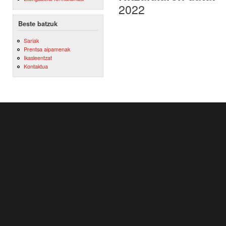
2022
Beste batzuk
Sariak
Prentsa aipamenak
Ikasleentzat
Kontaktua