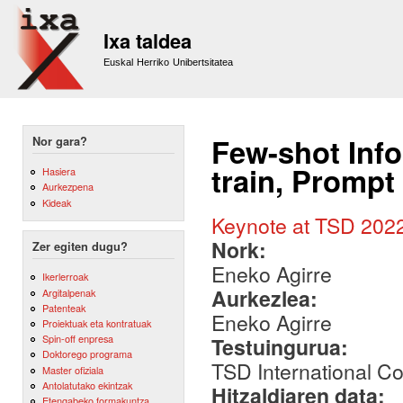
Sk
m
Ixa taldea
co
Euskal Herriko Unibertsitatea
Few-shot Info
Nor gara?
train, Prompt
Hasiera
Aurkezpena
Kideak
Keynote at TSD 202
Nork:
Zer egiten dugu?
Eneko Agirre
Ikerlerroak
Aurkezlea:
Argitalpenak
Patenteak
Eneko Agirre
Proiektuak eta kontratuak
Spin-off enpresa
Testuingurua:
Doktorego programa
TSD International C
Master ofiziala
Antolatutako ekintzak
Hitzaldiaren data:
Etengabeko formakuntza