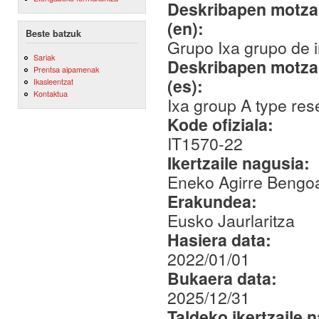
Deskribapen motza,
(en):
Beste batzuk
Grupo Ixa grupo de i
Sariak
Deskribapen motza,
Prentsa aipamenak
(es):
Ikasleentzat
Kontaktua
Ixa group A type re
Kode ofiziala:
IT1570-22
Ikertzaile nagusia:
Eneko Agirre Bengo
Erakundea:
Eusko Jaurlaritza
Hasiera data:
2022/01/01
Bukaera data:
2025/12/31
Taldeko ikertzaile 