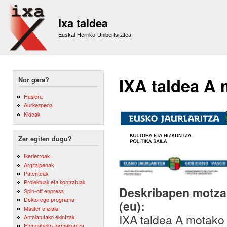
Sk
m
Ixa taldea
co
Euskal Herriko Unibertsitatea
IXA taldea A 
Nor gara?
Hasiera
Aurkezpena
Kideak
Zer egiten dugu?
Ikerlerroak
Argitalpenak
Patenteak
Proiektuak eta kontratuak
Deskribapen motza,
Spin-off enpresa
Doktorego programa
(eu):
Master ofiziala
IXA taldea A motako 
Antolatutako ekintzak
Etengabeko formakuntza