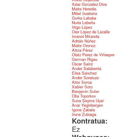
Itziar Gonzalez-Dios
Maite Heredia
Mikel Iruskieta
Gorka Labaka
Nuria Lebeña
Iñigo López
Oier López de Lacalle
Imanol Miranda
Adrián Núñez
Maite Oronoz
Alicia Pérez
Olatz Perez de Viñaspre
German Rigau
Oscar Sainz
Ander Salaberria
Elisa Sanchez
Ander Soraluze
Aitor Soroa
Xabier Soto
Benjamin Suter
Olia Toporkov
Suna Şeyma Uçar
Anar Yeginbergen
Igone Zabala
Irune Zubiaga
Kontratua:
Ez