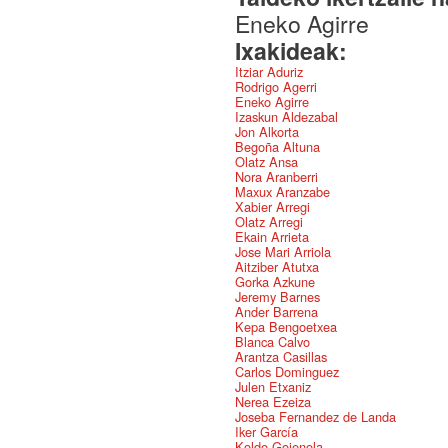
Eneko Agirre
Ixakideak:
Itziar Aduriz
Rodrigo Agerri
Eneko Agirre
Izaskun Aldezabal
Jon Alkorta
Begoña Altuna
Olatz Ansa
Nora Aranberri
Maxux Aranzabe
Xabier Arregi
Olatz Arregi
Ekain Arrieta
Jose Mari Arriola
Aitziber Atutxa
Gorka Azkune
Jeremy Barnes
Ander Barrena
Kepa Bengoetxea
Blanca Calvo
Arantza Casillas
Carlos Dominguez
Julen Etxaniz
Nerea Ezeiza
Joseba Fernandez de Landa
Iker García
Koldo Gojenola