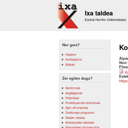
Ixa taldea
Euskal Herriko Unibertsitatea
Nor gara?
Ko
Hasiera
Aipa
Aurkezpena
Non
Kideak
Fitx
Ko
Este
Zer egiten dugu?
https
Ikerlerroak
Argitalpenak
Patenteak
Proiektuak eta kontratuak
Spin-off enpresa
Doktorego programa
Master ofiziala
Antolatutako ekintzak
Etengabeko formakuntza