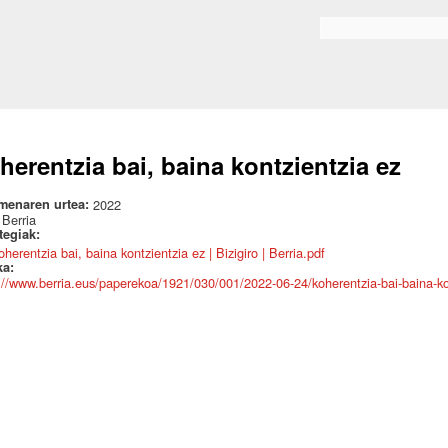
Skip to
main
Bilaketa formularioa
content
herentzia bai, baina kontzientzia ez
menaren urtea:
2022
:
Berria
ategiak:
herentzia bai, baina kontzientzia ez | Bizigiro | Berria.pdf
ka:
://www.berria.eus/paperekoa/1921/030/001/2022-06-24/koherentzia-bai-baina-ko