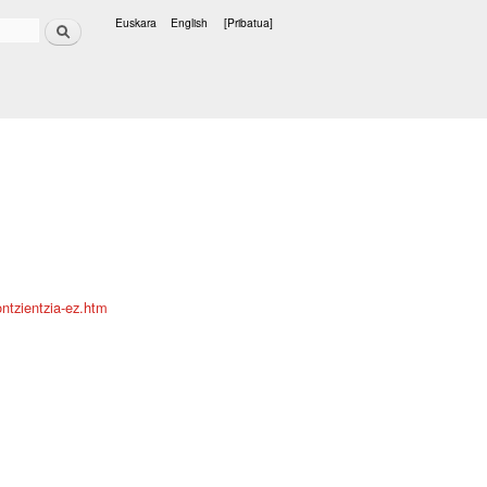
Bilatu
Euskara
English
[Pribatua]
Hizkuntzak
ntzientzia-ez.htm