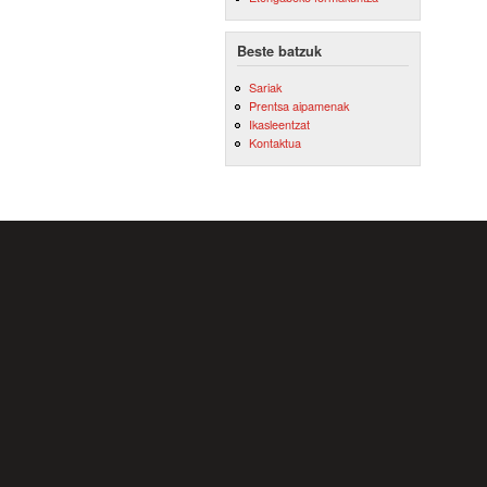
Beste batzuk
Sariak
Prentsa aipamenak
Ikasleentzat
Kontaktua