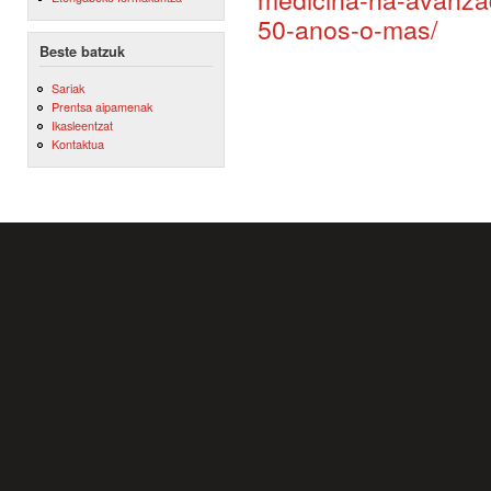
50-anos-o-mas/
Beste batzuk
Sariak
Prentsa aipamenak
Ikasleentzat
Kontaktua