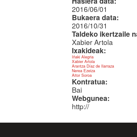
Hasiera data:
2016/06/01
Bukaera data:
2016/10/31
Taldeko ikertzaile 
Xabier Artola
Ixakideak:
Iñaki Alegria
Xabier Artola
Arantza Díaz de Ilarraza
Nerea Ezeiza
Aitor Soroa
Kontratua:
Bai
Webgunea:
http://