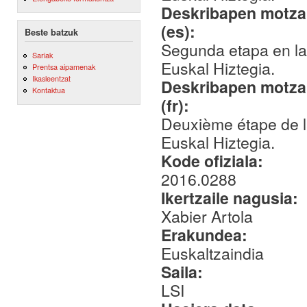
Deskribapen motza,
(es):
Beste batzuk
Segunda etapa en la 
Sariak
Euskal Hiztegia.
Prentsa aipamenak
Ikasleentzat
Deskribapen motza,
Kontaktua
(fr):
Deuxième étape de la
Euskal Hiztegia.
Kode ofiziala:
2016.0288
Ikertzaile nagusia:
Xabier Artola
Erakundea:
Euskaltzaindia
Saila:
LSI