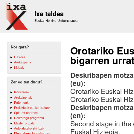
Sk
m
Ixa taldea
co
Euskal Herriko Unibertsitatea
Orotariko Eus
Nor gara?
bigarren urra
Hasiera
Aurkezpena
Kideak
Deskribapen motza,
(eu):
Zer egiten dugu?
Orotariko Euskal Hiz
Ikerlerroak
Orotariko Euskal Hiz
Argitalpenak
Patenteak
Deskribapen motza,
Proiektuak eta kontratuak
Spin-off enpresa
(en):
Doktorego programa
Second stage in the 
Master ofiziala
Antolatutako ekintzak
Euskal Hiztegia.
Etengabeko formakuntza