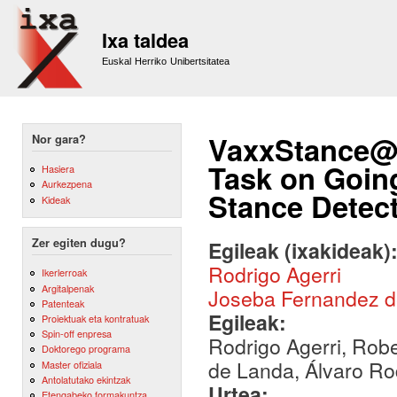
Sk
m
Ixa taldea
co
Euskal Herriko Unibertsitatea
VaxxStance@I
Nor gara?
Task on Goin
Hasiera
Aurkezpena
Stance Detec
Kideak
Zer egiten dugu?
Egileak (ixakideak)
Rodrigo Agerri
Ikerlerroak
Argitalpenak
Joseba Fernandez 
Patenteak
Egileak:
Proiektuak eta kontratuak
Spin-off enpresa
Rodrigo Agerri, Rob
Doktorego programa
de Landa, Álvaro Ro
Master ofiziala
Antolatutako ekintzak
Urtea:
Etengabeko formakuntza