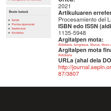
2021
Artikuluaren errefe
Beste batzuk
Procesamiento del L
Sariak
ISBN edo ISSN (aldi
Prentsa aipamenak
Ikasleentzat
1135-5948
Kontaktua
Argitalpen mota:
Aldizkaria, kongresua, liburua, liburu
Argitalpen mota fin
Aldizkaria
URLa (ahal dela DO
http://journal.sepln.
87/3807