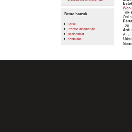
Este
Work
Toki
Beste batzuk
Onlin
Part
Sariak
120
Prentsa aipamenak
Ardu
Ikasleentzat
Ainar
Mikel
Kontaktua
Germ