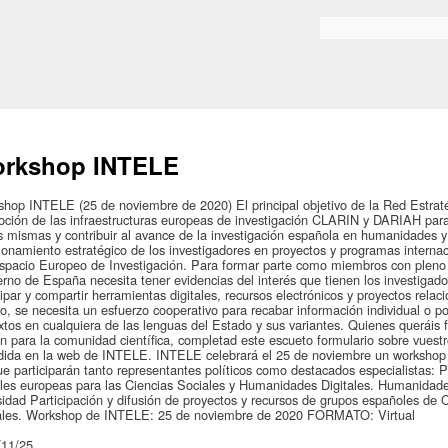
Skip to
main
Bilaketa formularioa
content
rkshop INTELE
hop INTELE (25 de noviembre de 2020) El principal objetivo de la Red Estrat
ción de las infraestructuras europeas de investigación CLARIN y DARIAH para l
s mismas y contribuir al avance de la investigación española en humanidades y 
ionamiento estratégico de los investigadores en proyectos y programas intern
spacio Europeo de Investigación. Para formar parte como miembros con pleno 
rno de España necesita tener evidencias del interés que tienen los investigador
cipar y compartir herramientas digitales, recursos electrónicos y proyectos relac
o, se necesita un esfuerzo cooperativo para recabar información individual o po
xtos en cualquiera de las lenguas del Estado y sus variantes. Quienes queráis 
 para la comunidad científica, completad este escueto formulario sobre vuestr
dida en la web de INTELE. INTELE celebrará el 25 de noviembre un workshop 
ue participarán tanto representantes políticos como destacados especialistas: P
ales europeas para las Ciencias Sociales y Humanidades Digitales. Humanidade
idad Participación y difusión de proyectos y recursos de grupos españoles de
tales. Workshop de INTELE: 25 de noviembre de 2020 FORMATO: Virtual
:
/11/25