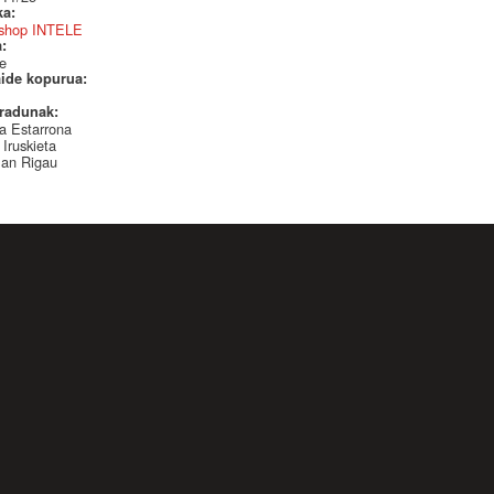
ka:
shop INTELE
a:
e
aide kopurua:
radunak:
a Estarrona
 Iruskieta
an Rigau