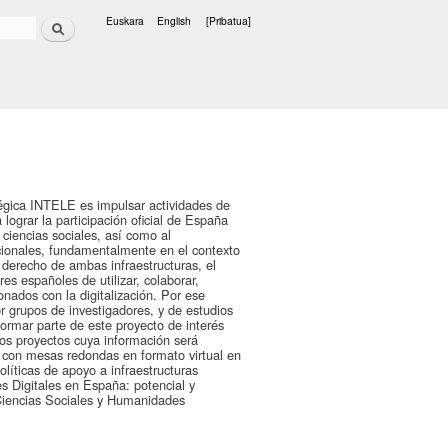
Bilatu
Euskara
English
[Pribatua]
Hizkuntzak
égica INTELE es impulsar actividades de
ograr la participación oficial de España
ciencias sociales, así como al
acionales, fundamentalmente en el contexto
derecho de ambas infraestructuras, el
es españoles de utilizar, colaborar,
ionados con la digitalización. Por ese
r grupos de investigadores, y de estudios
formar parte de este proyecto de interés
os proyectos cuya información será
con mesas redondas en formato virtual en
olíticas de apoyo a infraestructuras
s Digitales en España: potencial y
 Ciencias Sociales y Humanidades