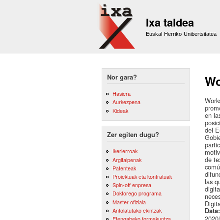
Ixa taldea
Euskal Herriko Unibertsitatea
Nor gara?
Wo
Hasiera
Works
Aurkezpena
promo
Kideak
en la
posic
del E
Zer egiten dugu?
Gobie
parti
Ikerlerroak
motiv
de te
Argitalpenak
común
Patenteak
difun
Proiektuak eta kontratuak
las q
Spin-off enpresa
digit
Doktorego programa
neces
Master ofiziala
Digi
Antolatutako ekintzak
Data
2020
Etengabeko formakuntza