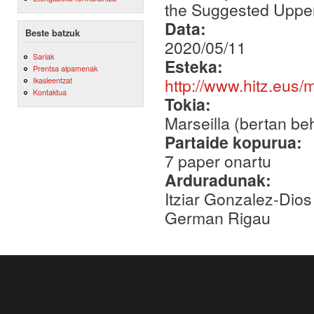
the Suggested Uppe
Data:
Beste batzuk
2020/05/11
Sariak
Esteka:
Prentsa aipamenak
http://www.hitz.eus
Ikasleentzat
Kontaktua
Tokia:
Marseilla (bertan be
Partaide kopurua:
7 paper onartu
Arduradunak:
Itziar Gonzalez-Dios
German Rigau