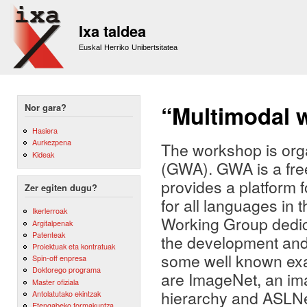
Sk
m
Ixa taldea
co
Euskal Herriko Unibertsitatea
“Multimodal 
Nor gara?
Hasiera
Aurkezpena
The workshop is org
Kideak
(GWA). GWA is a free
provides a platform 
Zer egiten dugu?
for all languages in
Ikerlerroak
Working Group dedica
Argitalpenak
Patenteak
the development and u
Proiektuak eta kontratuak
some well known ex
Spin-off enpresa
Doktorego programa
are ImageNet, an im
Master ofiziala
hierarchy and ASLNe
Antolatutako ekintzak
Etengabeko formakuntza