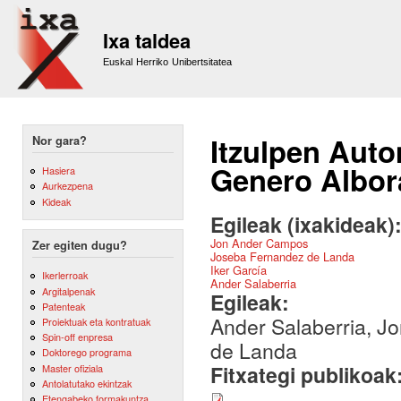
Sk
m
Ixa taldea
co
Euskal Herriko Unibertsitatea
Itzulpen Auto
Nor gara?
Genero Albor
Hasiera
Aurkezpena
Kideak
Egileak (ixakideak)
Jon Ander Campos
Zer egiten dugu?
Joseba Fernandez de Landa
Iker García
Ikerlerroak
Ander Salaberria
Argitalpenak
Egileak:
Patenteak
Ander Salaberria, J
Proiektuak eta kontratuak
Spin-off enpresa
de Landa
Doktorego programa
Fitxategi publikoak
Master ofiziala
Antolatutako ekintzak
Etengabeko formakuntza