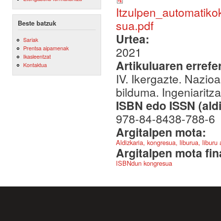
Itzulpen_automatik
sua.pdf
Beste batzuk
Urtea:
Sariak
2021
Prentsa aipamenak
Ikasleentzat
Artikuluaren errefe
Kontaktua
IV. Ikergazte. Nazio
bilduma. Ingeniaritza
ISBN edo ISSN (aldi
978-84-8438-788-6
Argitalpen mota:
Aldizkaria, kongresua, liburua, liburu
Argitalpen mota fin
ISBNdun kongresua