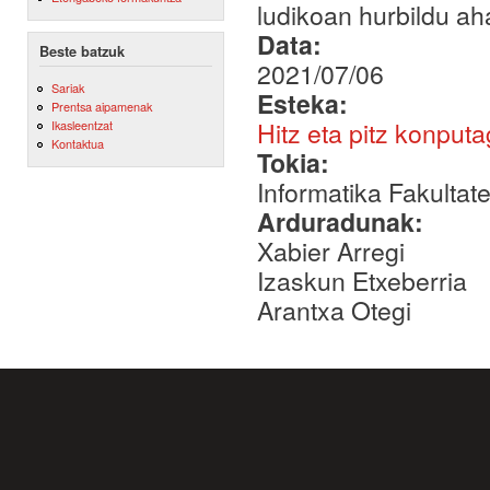
ludikoan hurbildu ah
Data:
Beste batzuk
2021/07/06
Sariak
Esteka:
Prentsa aipamenak
Hitz eta pitz konpu
Ikasleentzat
Kontaktua
Tokia:
Informatika Fakultat
Arduradunak:
Xabier Arregi
Izaskun Etxeberria
Arantxa Otegi