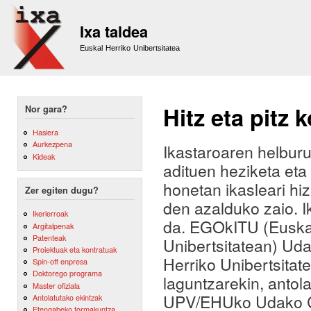
Sk
m
Ixa taldea
co
Euskal Herriko Unibertsitatea
Hitz eta pitz
Nor gara?
Hasiera
Aurkezpena
Ikastaroaren helburua
Kideak
adituen heziketa eta
honetan ikasleari h
Zer egiten dugu?
den azalduko zaio. 
Ikerlerroak
da. EGOkITU (Euskal
Argitalpenak
Patenteak
Unibertsitatean) Ud
Proiektuak eta kontratuak
Herriko Unibertsita
Spin-off enpresa
Doktorego programa
laguntzarekin, antol
Master ofiziala
UPV/EHUko Udako Ca
Antolatutako ekintzak
Etengabeko formakuntza